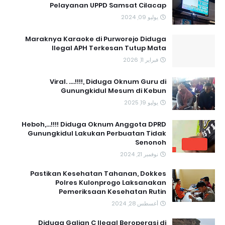
Pelayanan UPPD Samsat Cilacap
يوليو 09, 2024
Maraknya Karaoke di Purworejo Diduga
Ilegal APH Terkesan Tutup Mata
فبراير 11, 2026
Viral. ....!!!!, Diduga Oknum Guru di
Gunungkidul Mesum di Kebun
يوليو 19, 2025
Heboh,...!!!! Diduga Oknum Anggota DPRD
Gunungkidul Lakukan Perbuatan Tidak
Senonoh
نوفمبر 21, 2024
Pastikan Kesehatan Tahanan, Dokkes
Polres Kulonprogo Laksanakan
Pemeriksaan Kesehatan Rutin
أغسطس 28, 2024
Diduga Galian C Ilegal Beroperasi di