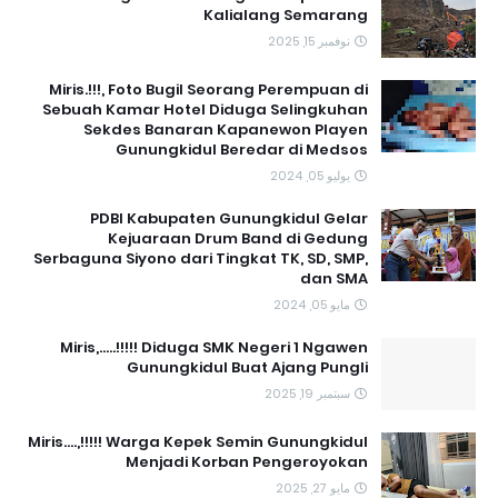
Kalialang Semarang
نوفمبر 15, 2025
Miris.!!!, Foto Bugil Seorang Perempuan di
Sebuah Kamar Hotel Diduga Selingkuhan
Sekdes Banaran Kapanewon Playen
Gunungkidul Beredar di Medsos
يوليو 05, 2024
PDBI Kabupaten Gunungkidul Gelar
Kejuaraan Drum Band di Gedung
Serbaguna Siyono dari Tingkat TK, SD, SMP,
dan SMA
مايو 05, 2024
Miris,.....!!!!! Diduga SMK Negeri 1 Ngawen
Gunungkidul Buat Ajang Pungli
سبتمبر 19, 2025
Miris....,!!!!! Warga Kepek Semin Gunungkidul
Menjadi Korban Pengeroyokan
مايو 27, 2025