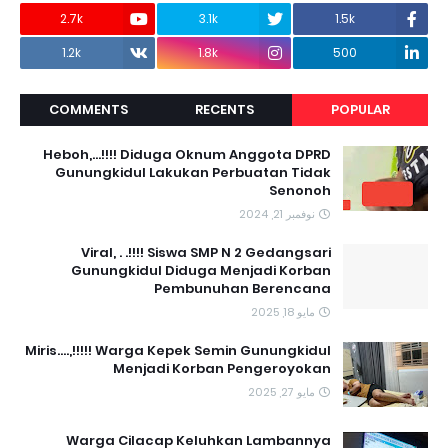
2.7k
3.1k
1.5k
1.2k
1.8k
500
COMMENTS
RECENTS
POPULAR
Heboh,...!!!! Diduga Oknum Anggota DPRD
Gunungkidul Lakukan Perbuatan Tidak
Senonoh
نوفمبر 21, 2024
Viral, . .!!!! Siswa SMP N 2 Gedangsari
Gunungkidul Diduga Menjadi Korban
Pembunuhan Berencana
مايو 18, 2025
Miris....,!!!!! Warga Kepek Semin Gunungkidul
Menjadi Korban Pengeroyokan
مايو 27, 2025
Warga Cilacap Keluhkan Lambannya