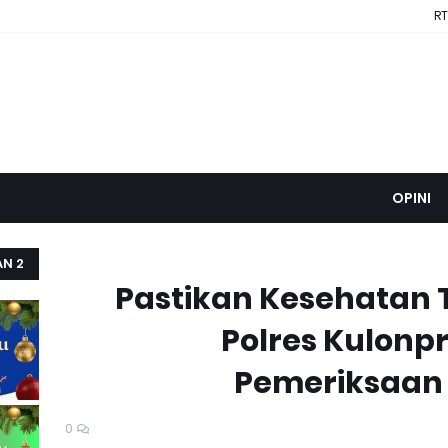
RT
OPINI
AN 2
Pastikan Kesehatan 
Polres Kulonp
Pemeriksaan 
0