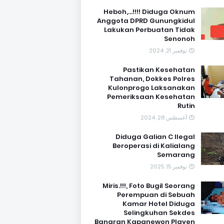
Heboh,...!!!! Diduga Oknum
Anggota DPRD Gunungkidul
Lakukan Perbuatan Tidak
Senonoh
نوفمبر 21, 2024
Pastikan Kesehatan
Tahanan, Dokkes Polres
Kulonprogo Laksanakan
Pemeriksaan Kesehatan
Rutin
أغسطس 28, 2024
Diduga Galian C Ilegal
Beroperasi di Kalialang
Semarang
نوفمبر 15, 2025
Miris.!!!, Foto Bugil Seorang
Perempuan di Sebuah
Kamar Hotel Diduga
Selingkuhan Sekdes
Banaran Kapanewon Playen