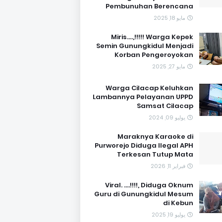
Pembunuhan Berencana
مايو 18, 2025
Miris....,!!!!! Warga Kepek
Semin Gunungkidul Menjadi
Korban Pengeroyokan
مايو 27, 2025
Warga Cilacap Keluhkan
Lambannya Pelayanan UPPD
Samsat Cilacap
يوليو 09, 2024
Maraknya Karaoke di
Purworejo Diduga Ilegal APH
Terkesan Tutup Mata
فبراير 11, 2026
Viral. ....!!!!, Diduga Oknum
Guru di Gunungkidul Mesum
di Kebun
يوليو 19, 2025