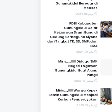
Gunungkidul Beredar di
Medsos
يوليو 05, 2024
PDBI Kabupaten
Gunungkidul Gelar
Kejuaraan Drum Band di
Gedung Serbaguna Siyono
dari Tingkat TK, SD, SMP, dan
SMA
مايو 05, 2024
Miris,.....!!!!! Diduga SMK
Negeri 1 Ngawen
Gunungkidul Buat Ajang
Pungli
سبتمبر 19, 2025
Miris....,!!!!! Warga Kepek
Semin Gunungkidul Menjadi
Korban Pengeroyokan
مايو 27, 2025