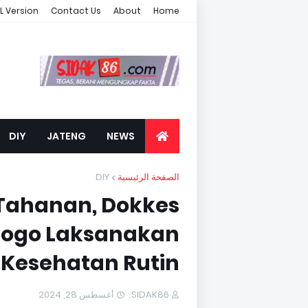
L Version
Contact Us
About
Home
DIY
JATENG
NEWS
DIY
الصفحة الرئيسية
Tahanan, Dokkes
rogo Laksanakan
Kesehatan Rutin
أغسطس 28, 2024
SIDAK86