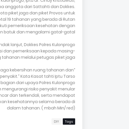
Kulonprogo, Iptu dr. Cindy Kristiawati,
apa anggota dari Sattahti dan Dokkes.
ota piket jaga dan piket Provos untuk
tal 19 tahanan yang berada di Rutan
ikuti pemeriksaan kesehatan dengan
 dan batuk dan mengalami gatal-gatal.
ndak lanjut, Dokkes Polres Kulonprogo
asi dan pemeriksaan kepada masing-
 tahanan melalui petugas piket jaga.
enjaga kebersihan ruang tahanan dan
akit.” Kata Kasat tahti Iptu Tarso
bagian dari upaya Polres Kulonprogo
 mengurangi risiko penyakit menular
ancar dan terkendali, serta mendapat
tikan kesehatannya selama berada di
dalam tahanan. ( mbah Min/ red)
DIY
Tags