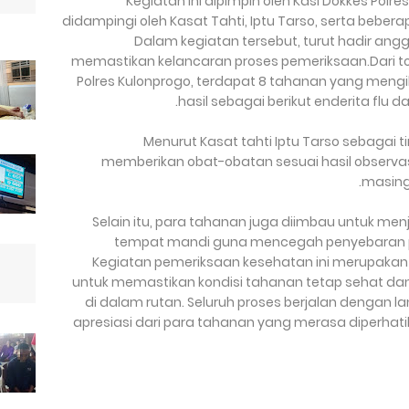
Kegiatan ini dipimpin oleh Kasi Dokkes Polres 
didampingi oleh Kasat Tahti, Iptu Tarso, serta beber
Dalam kegiatan tersebut, turut hadir angg
memastikan kelancaran proses pemeriksaan.Dari to
Polres Kulonprogo, terdapat 8 tahanan yang meng
hasil sebagai berikut enderita flu
Menurut Kasat tahti Iptu Tarso sebagai ti
memberikan obat-obatan sesuai hasil observ
masing
“Selain itu, para tahanan juga diimbau untuk m
tempat mandi guna mencegah penyebaran peny
Kegiatan pemeriksaan kesehatan ini merupakan 
untuk memastikan kondisi tahanan tetap sehat dan
di dalam rutan. Seluruh proses berjalan dengan l
apresiasi dari para tahanan yang merasa diperha