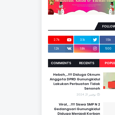
FOLLOW
2.7k
3.1k
1.5k
1.2k
1.8k
500
COMMENTS
RECENTS
POPU
Heboh,...!!!! Diduga Oknum
Anggota DPRD Gunungkidul
Lakukan Perbuatan Tidak
Senonoh
نوفمبر 21, 2024
Viral, . .!!!! Siswa SMP N 2
Gedangsari Gunungkidul
Diduga Menjadi Korban