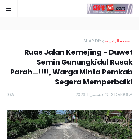
SUAR DIY
الصفحة الرئيسية
Ruas Jalan Kemejing - Duwet
Semin Gunungkidul Rusak
Parah...!!!!, Warga Minta Pemkab
Segera Memperbaiki
0
ديسمبر 11, 2023
SIDAK86