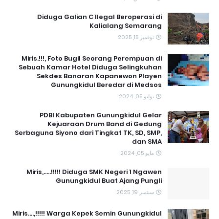
Diduga Galian C Ilegal Beroperasi di
Kalialang Semarang
نوفمبر 15, 2025
Miris.!!!, Foto Bugil Seorang Perempuan di
Sebuah Kamar Hotel Diduga Selingkuhan
Sekdes Banaran Kapanewon Playen
Gunungkidul Beredar di Medsos
يوليو 05, 2024
PDBI Kabupaten Gunungkidul Gelar
Kejuaraan Drum Band di Gedung
Serbaguna Siyono dari Tingkat TK, SD, SMP,
dan SMA
مايو 05, 2024
Miris,.....!!!!! Diduga SMK Negeri 1 Ngawen
Gunungkidul Buat Ajang Pungli
سبتمبر 19, 2025
Miris....,!!!!! Warga Kepek Semin Gunungkidul