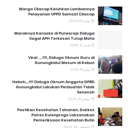
Warga Cilacap Keluhkan Lambannya
Pelayanan UPPD Samsat Cilacap
يوليو 09, 2024
Maraknya Karaoke di Purworejo Diduga
Ilegal APH Terkesan Tutup Mata
فبراير 11, 2026
Viral. ....!!!!, Diduga Oknum Guru di
Gunungkidul Mesum di Kebun
يوليو 19, 2025
Heboh,...!!!! Diduga Oknum Anggota DPRD
Gunungkidul Lakukan Perbuatan Tidak
Senonoh
نوفمبر 21, 2024
Pastikan Kesehatan Tahanan, Dokkes
Polres Kulonprogo Laksanakan
Pemeriksaan Kesehatan Rutin
أغسطس 28, 2024