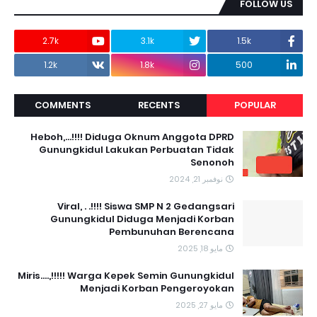
FOLLOW US
2.7k
3.1k
1.5k
1.2k
1.8k
500
COMMENTS
RECENTS
POPULAR
Heboh,...!!!! Diduga Oknum Anggota DPRD
Gunungkidul Lakukan Perbuatan Tidak
Senonoh
نوفمبر 21, 2024
Viral, . .!!!! Siswa SMP N 2 Gedangsari
Gunungkidul Diduga Menjadi Korban
Pembunuhan Berencana
مايو 18, 2025
Miris....,!!!!! Warga Kepek Semin Gunungkidul
Menjadi Korban Pengeroyokan
مايو 27, 2025