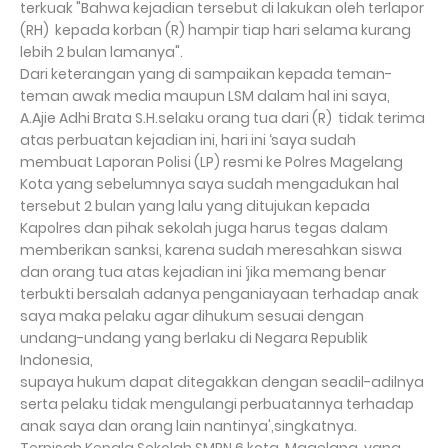
terkuak "Bahwa kejadian tersebut di lakukan oleh terlapor
(RH) kepada korban (R) hampir tiap hari selama kurang
lebih 2 bulan lamanya".
Dari keterangan yang di sampaikan kepada teman-
teman awak media maupun LSM dalam hal ini saya,
A.Ajie Adhi Brata S.H.selaku orang tua dari (R) tidak terima
atas perbuatan kejadian ini, hari ini ‘saya sudah
membuat Laporan Polisi (LP) resmi ke Polres Magelang
Kota yang sebelumnya saya sudah mengadukan hal
tersebut 2 bulan yang lalu yang ditujukan kepada
Kapolres dan pihak sekolah juga harus tegas dalam
memberikan sanksi, karena sudah meresahkan siswa
dan orang tua atas kejadian ini ‘jika memang benar
terbukti bersalah adanya penganiayaan terhadap anak
saya maka pelaku agar dihukum sesuai dengan
undang-undang yang berlaku di Negara Republik
Indonesia,
supaya hukum dapat ditegakkan dengan seadil-adilnya
serta pelaku tidak mengulangi perbuatannya terhadap
anak saya dan orang lain nantinya',singkatnya.