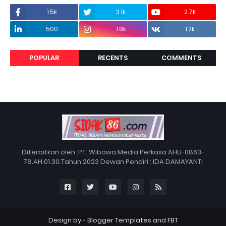
1.5k
3.1k
2.7k
500
1.8k
1.2k
POPULAR
RECENTS
COMMENTS
Diterbitkan oleh :PT. Wibawa Media Perkasa AHU-0863-
78.AH.01.30.Tahun 2023 Dewan Pendiri : IDA DAMAYANTI
Design by -
Blogger Templates
and
FBT