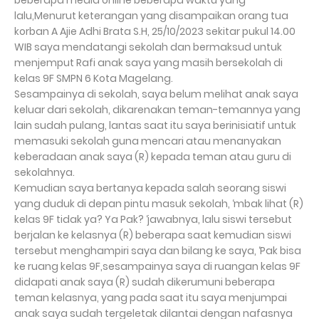
beberapa media online beberapa waktu yang
lalu,Menurut keterangan yang disampaikan orang tua
korban A Ajie Adhi Brata S.H, 25/10/2023 sekitar pukul 14.00
WIB saya mendatangi sekolah dan bermaksud untuk
menjemput Rafi anak saya yang masih bersekolah di
kelas 9F SMPN 6 Kota Magelang.
Sesampainya di sekolah, saya belum melihat anak saya
keluar dari sekolah, dikarenakan teman-temannya yang
lain sudah pulang, lantas saat itu saya berinisiatif untuk
memasuki sekolah guna mencari atau menanyakan
keberadaan anak saya (R) kepada teman atau guru di
sekolahnya.
Kemudian saya bertanya kepada salah seorang siswi
yang duduk di depan pintu masuk sekolah, ‘mbak lihat (R)
kelas 9F tidak ya? Ya Pak? ‘jawabnya, lalu siswi tersebut
berjalan ke kelasnya (R) beberapa saat kemudian siswi
tersebut menghampiri saya dan bilang ke saya, ‘Pak bisa
ke ruang kelas 9F,sesampainya saya di ruangan kelas 9F
didapati anak saya (R) sudah dikerumuni beberapa
teman kelasnya, yang pada saat itu saya menjumpai
anak saya sudah tergeletak dilantai dengan nafasnya