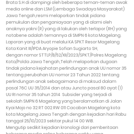
Brata S.H di dampingi oleh beberapa teman-teman awak
media online dan LSM (Lembaga Swadaya Masyarakat)
Jawa Tengah,resmi melaporkan tindak pidana
pemukulan dan penganiayaan yang di alami oleh
anaknya yakni (R) yang di lakukan oleh terlapor (RH) yang
notabene adalah temannya di SMPN 6 kota Magelang.
Laporan yang di buat melalui KA SPKT Resor Magelang
Kota Kanit III/IPDA Aryopie Sofian Sugiarto SH,
dengan nomor STTLP/B/52/XII/2023/SPKT/Polres Magelang
Kota/Polda Jawa Tengah,Telah melaporkan dugaan
tindak pidana kejahatan perlindungan anak UU nomor 35
tentang perubahan UU nomor 23 Tahun 2022 tentang
perlindungan anak sebagaimana di maksud dalam
pasal 76C UU 35/2014 dan atau Juncto pasal 80 ayat (1)
UU RI nomor 35 tahun 2014 Subsider yang terjadi di
sekolah SMPN 6 Magelang yang beralamatkan di Jalan
Kyai Mojo no 32 RT 002 RW 011 Cacaban Magelang kota
kota Magelang Jawa Tengah dengan kejadian hari Rabu
tanggal 25/10/2023 sekitar pukul 14 00 WIB.
Mengutip sedikit kejadian kronologi dari pemberitaan