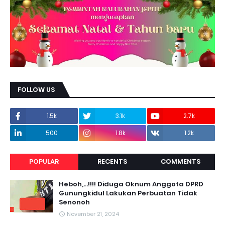
FOLLOW US
1.5k
3.1k
2.7k
500
1.8k
1.2k
POPULAR
RECENTS
COMMENTS
Heboh,...!!!! Diduga Oknum Anggota DPRD
Gunungkidul Lakukan Perbuatan Tidak
Senonoh
November 21, 2024