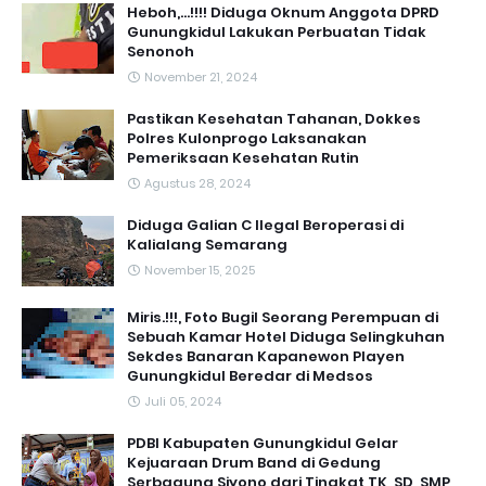
Heboh,...!!!! Diduga Oknum Anggota DPRD
Gunungkidul Lakukan Perbuatan Tidak
Senonoh
November 21, 2024
Pastikan Kesehatan Tahanan, Dokkes
Polres Kulonprogo Laksanakan
Pemeriksaan Kesehatan Rutin
Agustus 28, 2024
Diduga Galian C Ilegal Beroperasi di
Kalialang Semarang
November 15, 2025
Miris.!!!, Foto Bugil Seorang Perempuan di
Sebuah Kamar Hotel Diduga Selingkuhan
Sekdes Banaran Kapanewon Playen
Gunungkidul Beredar di Medsos
Juli 05, 2024
PDBI Kabupaten Gunungkidul Gelar
Kejuaraan Drum Band di Gedung
Serbaguna Siyono dari Tingkat TK, SD, SMP,