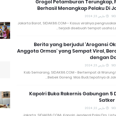
Grogol Petamburan Terungkap, P
Berhasil Menangkap Pelaku Di 
مارس 23, 2024
SI
Jakarta Barat, SIDAK86.COM-- Kasus viralnya pengrusaka
terjadi disebuah tempat usaha Lo
Berita yang berjudul 'Arogansi 
Anggota Ormas' yang Sempat Viral, Ber
dengan D
مارس 23, 2024
SI
Kab Semarang, SIDAK86.COM - Bertempat di Warung
Bebek Goreng Mas Budi,tepatnya di Jala
Kapolri Buka Rakernis Gabungan 5 D
Satker 
مارس 22, 2024
SI
Jakarta, SIDAK86.COM- Kapolri Jenderal Polisi Drs. Listy