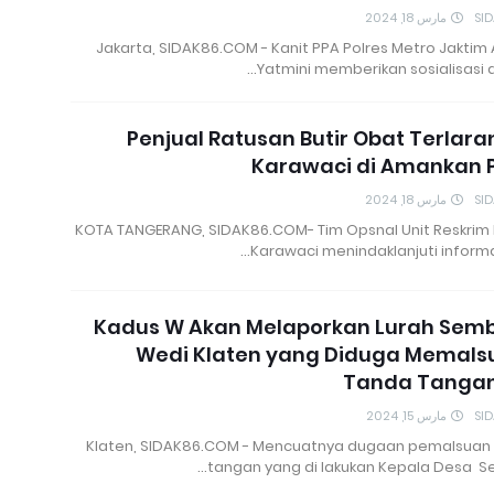
مارس 18, 2024
SI
Jakarta, SIDAK86.COM - Kanit PPA Polres Metro Jaktim 
Yatmini memberikan sosialisasi 
Penjual Ratusan Butir Obat Terlara
Karawaci di Amankan P
مارس 18, 2024
SI
KOTA TANGERANG, SIDAK86.COM- Tim Opsnal Unit Reskrim 
Karawaci menindaklanjuti informa
Kadus W Akan Melaporkan Lurah Sem
Wedi Klaten yang Diduga Memals
Tanda Tanga
مارس 15, 2024
SI
Klaten, SIDAK86.COM - Mencuatnya dugaan pemalsuan
tangan yang di lakukan Kepala Desa S