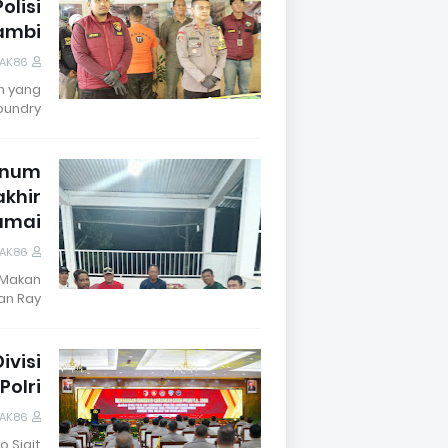
olisi
Jambi
DAK86
n yang
undry…
Oknum
akhir
amai
DAK86
 Makan
n Ray…
ivisi
Polri
DAK86
o Sigit