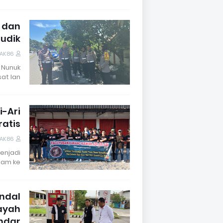
o dan
Mudik
DAK86
 Nunuk
at lan…
-Ari
ratis
DAK86
enjadi
am ke…
endal
layah
ndar