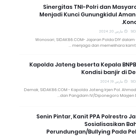
Sinergitas TNI-Polri dan Masyar
Menjadi Kunci Gunungkidul Aman
Kond
مارس 20, 2024
SI
Wonosari, SIDAK86.COM- Jajaran Polda DIY dalam
menjaga dan memelihara kamti
Kapolda Jateng beserta Kepala BNP
Kondisi banjir di 
مارس 19, 2024
SI
Demak, SIDAK86.COM - Kapolda Jateng Irjen Pol. Ahmad 
dan Pangdam IV/Diponegoro Mayjen 
Senin Pintar, Kanit PPA Polrestro J
Sosialisasikan B
Perundungan/Bullying Pada Pe