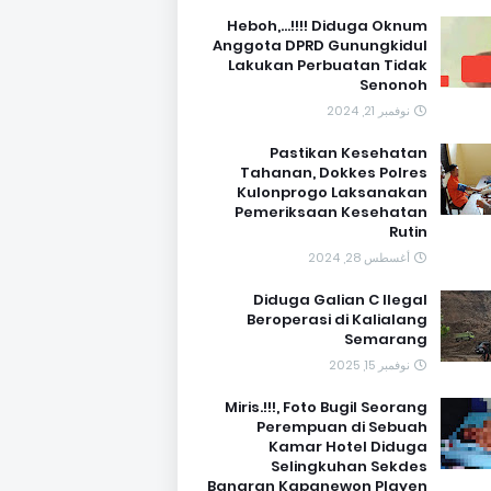
Heboh,...!!!! Diduga Oknum
Anggota DPRD Gunungkidul
Lakukan Perbuatan Tidak
Senonoh
نوفمبر 21, 2024
Pastikan Kesehatan
Tahanan, Dokkes Polres
Kulonprogo Laksanakan
Pemeriksaan Kesehatan
Rutin
أغسطس 28, 2024
Diduga Galian C Ilegal
Beroperasi di Kalialang
Semarang
نوفمبر 15, 2025
Miris.!!!, Foto Bugil Seorang
Perempuan di Sebuah
Kamar Hotel Diduga
Selingkuhan Sekdes
Banaran Kapanewon Playen