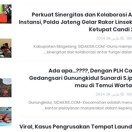
Perkuat Sinergitas dan Kolaborasi 
Instansi, Polda Jateng Gelar Rakor Linse
Ketupat Candi 
مارس 28, 2024
SI
Kabupaten Magelang, SIDAK86.COM -Guna memp
sinergitas dan kolaborasi antar fungsi dala
Ada apa...????, Dengan PLH 
Gedangsari Gunungkidul Sunardi S.i
mau di Temui Wart
مارس 26, 2024
SI
Gunungkidul, SIDAK86.COM- Kecamatan adalah mer
kantor pelayanan masyarakat dalam kepeng
Viral, Kasus Pengrusakan Tempat Laund