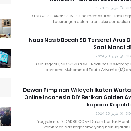
مارس 29, 2024
SI
KENDAL, SIDAK86.COM -Guna memastikan tidak terj
kecurangan dalam transaksi pembelian B
Naas Nasib Bocah SD Terseret Arus 
Saat Mandi di
مارس 28, 2024
SI
Gunungkidul, SIDAK86.COM - Naas nasib seorang
bernama Muhammad Taufik Ariyanto (13) ana
Dewan Pimpinan Wilayah Ikatan Wart
Online Indonesia DIY Berikan Golden 
kepada Kapolda
مارس 28, 2024
SI
Yogyakarta, SIDAK86.COM- Dalam bentuk Mem
kemitraan dan kerjasama yang baik Jajaran P