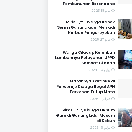
Pembunuhan Berencana
مايو 18, 2025
Miris....,!!!!! Warga Kepek
Semin Gunungkidul Menjadi
Korban Pengeroyokan
مايو 27, 2025
Warga Cilacap Keluhkan
Lambannya Pelayanan UPPD
Samsat Cilacap
يوليو 09, 2024
Maraknya Karaoke di
Purworejo Diduga Ilegal APH
Terkesan Tutup Mata
فبراير 11, 2026
Viral. ....!!!!, Diduga Oknum
Guru di Gunungkidul Mesum
di Kebun
يوليو 19, 2025