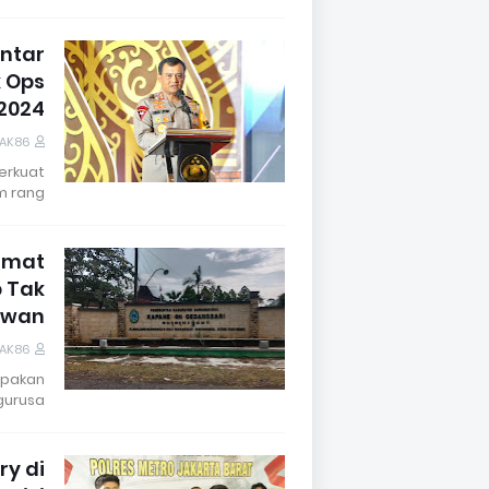
Antar
k Ops
2024
DAK86
erkuat
m rang…
Camat
p Tak
awan
DAK86
upakan
urusa…
ry di