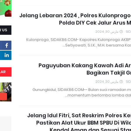
Jelang Lebaran 2024 , Polres Kulonprog
Polda DIY Cek Jalur Arus 
 US
مارس 30, 2024
SI
Kulonprogo, SIDAK86.COM- Kapolres Kulonprogo AKBP
Setiyowati, S.I.K., M.H. bersama Kas
Paguyuban Kakang Kawah Adi Ari
LAR
Bagikan Takjil G
مارس 30, 2024
SI
Gunungkidul, SIDAK86.COM-- Bulan suci ramadan m
momentum berlomba lomba dal
Jelang Idul Fitri, Sat Reskrim Polres K
Pastikan Alat Ukur BBM SPBU Di Wi
Kendal Aman dan Sesuai Sta