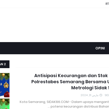
RT
OPINI
AN 2
Antisipasi Kecurangan dan Stok
Polrestabes Semarang Bersama 
Metrologi Sidak
مارس 31, 2024
SI
Kota Semarang, SIDAK86.COM - Dalam upaya menganti
potensi kecurangan distribusi Bahan 