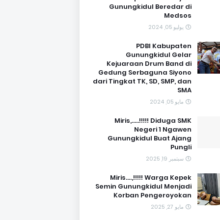
Gunungkidul Beredar di
Medsos
يوليو 05, 2024
PDBI Kabupaten
Gunungkidul Gelar
Kejuaraan Drum Band di
Gedung Serbaguna Siyono
dari Tingkat TK, SD, SMP, dan
SMA
مايو 05, 2024
Miris,.....!!!!! Diduga SMK
Negeri 1 Ngawen
Gunungkidul Buat Ajang
Pungli
سبتمبر 19, 2025
Miris....,!!!!! Warga Kepek
Semin Gunungkidul Menjadi
Korban Pengeroyokan
مايو 27, 2025