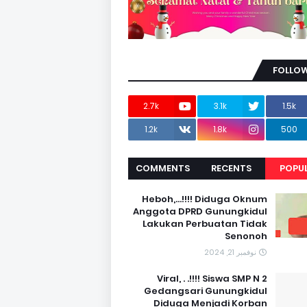
FOLLOW
2.7k
3.1k
1.5k
1.2k
1.8k
500
COMMENTS
RECENTS
POPU
Heboh,...!!!! Diduga Oknum
Anggota DPRD Gunungkidul
Lakukan Perbuatan Tidak
Senonoh
نوفمبر 21, 2024
Viral, . .!!!! Siswa SMP N 2
Gedangsari Gunungkidul
Diduga Menjadi Korban