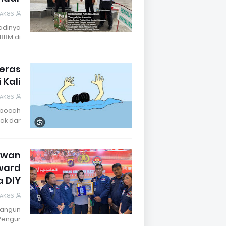
DAK86
adinya
BM di …
Deras
 Kali
DAK86
 bocah
k dar…
awan
Award
 DIY
DAK86
bangun
engur…