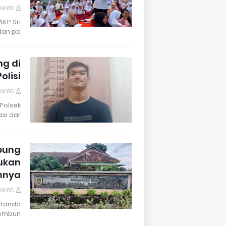
DAK86
AKP Sri
dan pe…
ng di
olisi
DAK86
Polsek
si dar…
bung
ukan
nnya
DAK86
 tanda
embun…