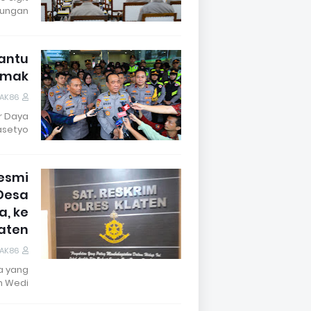
ngan …
Bantu
Demak
DAK86
r Daya
setyo …
esmi
Desa
, ke
laten
DAK86
a yang
Wedi, …