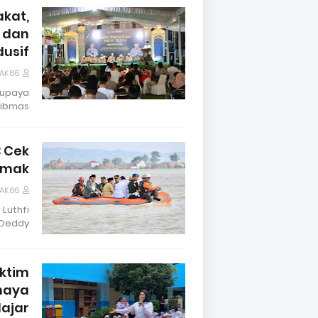
akat,
 dan
usif.
DAK86
 upaya
bmas …
B Cek
Demak
DAK86
Luthfi
Deddy…
aktim
ahaya
lajar