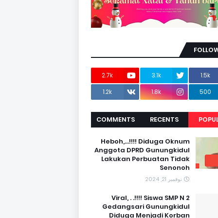
FOLLOW
2.7k
3.1k
1.5k
1.2k
1.8k
500
COMMENTS
RECENTS
POPU
Heboh,...!!!! Diduga Oknum
Anggota DPRD Gunungkidul
Lakukan Perbuatan Tidak
Senonoh
نوفمبر 21, 2024
Viral, . .!!!! Siswa SMP N 2
Gedangsari Gunungkidul
Diduga Menjadi Korban