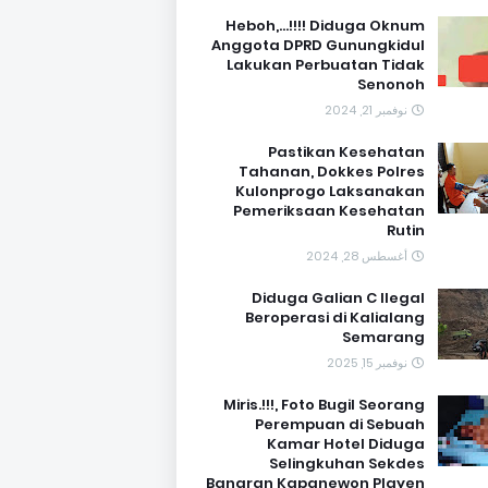
Heboh,...!!!! Diduga Oknum
Anggota DPRD Gunungkidul
Lakukan Perbuatan Tidak
Senonoh
نوفمبر 21, 2024
Pastikan Kesehatan
Tahanan, Dokkes Polres
Kulonprogo Laksanakan
Pemeriksaan Kesehatan
Rutin
أغسطس 28, 2024
Diduga Galian C Ilegal
Beroperasi di Kalialang
Semarang
نوفمبر 15, 2025
Miris.!!!, Foto Bugil Seorang
Perempuan di Sebuah
Kamar Hotel Diduga
Selingkuhan Sekdes
Banaran Kapanewon Playen