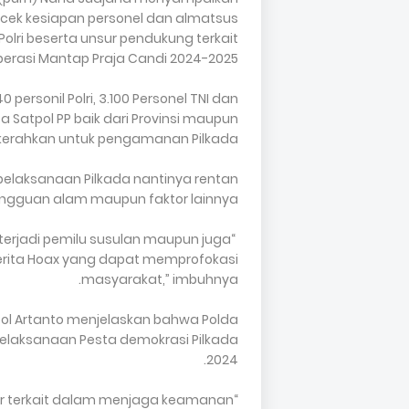
cek kesiapan personel dan almatsus
olri beserta unsur pendukung terkait
erasi Mantap Praja Candi 2024-2025.
ersonil Polri, 3.100 Personel TNI dan
a Satpol PP baik dari Provinsi maupun
kerahkan untuk pengamanan Pilkada.
elaksanaan Pilkada nantinya rentan
ngguan alam maupun faktor lainnya.
 terjadi pemilu susulan maupun juga
rita Hoax yang dapat memprofokasi
masyarakat,” imbuhnya.
ol Artanto menjelaskan bahwa Polda
aksanaan Pesta demokrasi Pilkada
2024.
der terkait dalam menjaga keamanan