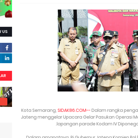
 US
LAR
Kota Semarang,
SIDAK86.COM--
Dalam rangka pengam
Jateng menggelar Upacara Gelar Pasukan Operasi Ma
lapangan parade Kodam IV Diponegor
Dalam amanatnya, Pj Gubernur Jateng Komjen Po