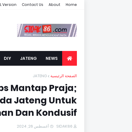
L Version
Contact Us
About
Home
DIY
JATENG
NEWS
JATENG
الصفحة الرئيسية
ps Mantap Praja;
da Jateng Untuk
an Dan Kondusif
أغسطس 26, 2024
SIDAK86