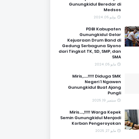
Gunungkidul Beredar di
Medsos
يوليو 05, 2024
PDBI Kabupaten
Gunungkidul Gelar
Kejuaraan Drum Band di
Gedung Serbaguna Siyono
dari Tingkat TK, SD, SMP, dan
SMA
مايو 05, 2024
Miris,.....!!!!! Diduga SMK
Negeri 1 Ngawen
Gunungkidul Buat Ajang
Pungli
سبتمبر 19, 2025
Miris....,!!!!! Warga Kepek
Semin Gunungkidul Menjadi
Korban Pengeroyokan
مايو 27, 2025