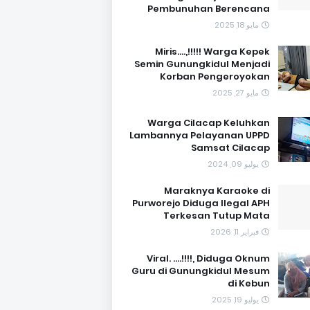
Pembunuhan Berencana
مايو 18, 2025
Miris....,!!!!! Warga Kepek
Semin Gunungkidul Menjadi
Korban Pengeroyokan
مايو 27, 2025
Warga Cilacap Keluhkan
Lambannya Pelayanan UPPD
Samsat Cilacap
يوليو 09, 2024
Maraknya Karaoke di
Purworejo Diduga Ilegal APH
Terkesan Tutup Mata
فبراير 11, 2026
Viral. ....!!!!, Diduga Oknum
Guru di Gunungkidul Mesum
di Kebun
يوليو 19, 2025