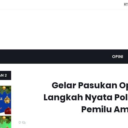
RT
OPINI
AN 2
Gelar Pasukan O
Langkah Nyata Pol
Pemilu Am
0