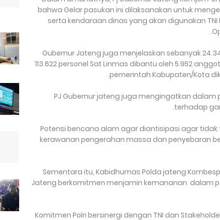
bahwa Gelar pasukan ini dilaksanakan untuk menge
serta kendaraan dinas yang akan digunakan TNI P
Op
Gubernur Jateng juga menjelaskan sebanyak 24.340 p
113.622 personel Sat Linmas dibantu oleh 5.952 anggot
pemerintah Kabupaten/Kota di
PJ Gubernur jateng juga mengingatkan dalam p
terhadap ga
“Potensi bencana alam agar diantisipasi agar tidak
kerawanan pengerahan massa dan penyebaran be
Sementara itu, Kabidhumas Polda jateng Kombesp
Jateng berkomitmen menjamin kemananan dalam pel
“Komitmen Polri bersinergi dengan TNI dan Stakehol