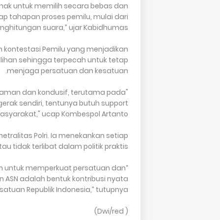
hak untuk memilih secara bebas dan
p tahapan proses pemilu, mulai dari
hitungan suara,” ujar Kabidhumas.
kontestasi Pemilu yang menjadikan
lihan sehingga terpecah untuk tetap
menjaga persatuan dan kesatuan.
g aman dan kondusif, terutama pada
gerak sendiri, tentunya butuh support
syarakat," ucap Kombespol Artanto.
tralitas Polri. Ia menekankan setiap
u tidak terlibat dalam politik praktis.
tum untuk memperkuat persatuan dan
dan ASN adalah bentuk kontribusi nyata
tuan Republik Indonesia,” tutupnya.
( Dwi/red)