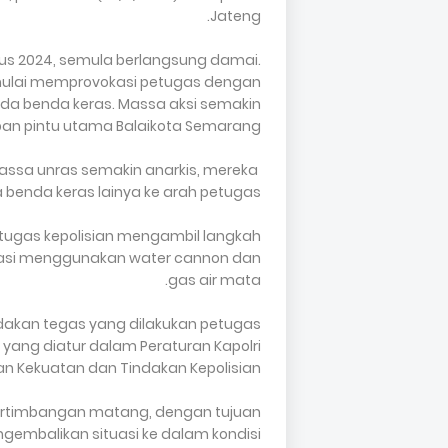
Jateng.
stus 2024, semula berlangsung damai.
 mulai memprovokasi petugas dengan
a benda keras. Massa aksi semakin
an pintu utama Balaikota Semarang.
 massa unras semakin anarkis, mereka
benda keras lainya ke arah petugas.
etugas kepolisian mengambil langkah
asi menggunakan water cannon dan
gas air mata.
dakan tegas yang dilakukan petugas
 yang diatur dalam Peraturan Kapolri
 Kekuatan dan Tindakan Kepolisian.
pertimbangan matang, dengan tujuan
mbalikan situasi ke dalam kondisi