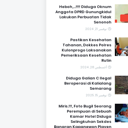
Heboh,...!!!! Diduga Oknum
Anggota DPRD Gunungkidul
Lakukan Perbuatan Tidak
Senonoh
نوفمبر 21, 2024
Pastikan Kesehatan
Tahanan, Dokkes Polres
Kulonprogo Laksanakan
Pemeriksaan Kesehatan
Rutin
أغسطس 28, 2024
Diduga Galian C Ilegal
Beroperasi di Kalialang
Semarang
نوفمبر 15, 2025
Miris.!!!, Foto Bugil Seorang
Perempuan di Sebuah
Kamar Hotel Diduga
Selingkuhan Sekdes
Banaran Kapanewon Playen