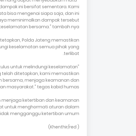
asa memang dapat menyebabkan mata
dampak ini bersifat sementara. Kami
bisa mengenai siapa saja, dan ini
rupaya meminimalkan dampak tersebut
keselamatan bersama." tambah nya
itetapkan, Polda Jateng memastikan
dungi keselamatan semua pihak yang
terlibat.
t tulus untuk melindungi keselamatan
 telah ditetapkan, kami memastikan
an bersama, menjaga keamanan dan
ban masyarakat." tegas kabid humas
en menjaga ketertiban dan keamanan
kat untuk menghormati aturan dalam
tidak mengganggu ketertiban umum.
( Khenthir/red)