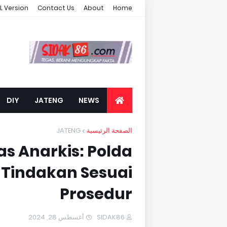
L Version
Contact Us
About
Home
DIY
JATENG
NEWS
JATENG
الصفحة الرئيسية
s Anarkis: Polda
 Tindakan Sesuai
Prosedur
أغسطس 28, 2024
SIDAK86