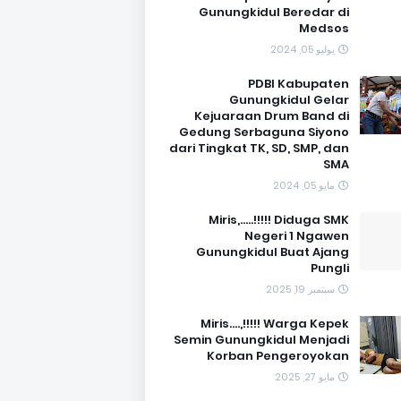
Gunungkidul Beredar di
Medsos
يوليو 05, 2024
PDBI Kabupaten
Gunungkidul Gelar
Kejuaraan Drum Band di
Gedung Serbaguna Siyono
dari Tingkat TK, SD, SMP, dan
SMA
مايو 05, 2024
Miris,.....!!!!! Diduga SMK
Negeri 1 Ngawen
Gunungkidul Buat Ajang
Pungli
سبتمبر 19, 2025
Miris....,!!!!! Warga Kepek
Semin Gunungkidul Menjadi
Korban Pengeroyokan
مايو 27, 2025