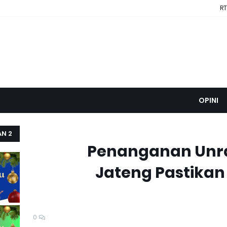
RT
OPINI
AN 2
Penanganan Unra
Jateng Pastikan
0