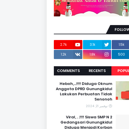
FOLLOW
2.7k
3.1k
1.5k
1.2k
1.8k
500
COMMENTS
RECENTS
POPU
Heboh,...!!!! Diduga Oknum
Anggota DPRD Gunungkidul
Lakukan Perbuatan Tidak
Senonoh
نوفمبر 21, 2024
Viral, . .!!!! Siswa SMP N 2
Gedangsari Gunungkidul
Diduga Menjadi Korban