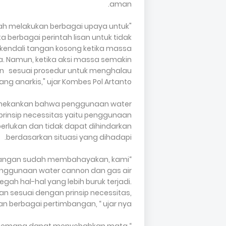
aman.
lah melakukan berbagai upaya untuk
ta berbagai perintah lisan untuk tidak
kendali tangan kosong ketika massa
. Namun, ketika aksi massa semakin
 sesuai prosedur untuk menghalau
ng anarkis," ujar Kombes Pol Artanto.
menekankan bahwa penggunaan water
prinsip necessitas yaitu penggunaan
erlukan dan tidak dapat dihindarkan
berdasarkan situasi yang dihadapi.
lapangan sudah membahayakan, kami
enggunaan water cannon dan gas air
h hal-hal yang lebih buruk terjadi.
 sesuai dengan prinsip necessitas,
n berbagai pertimbangan, “ ujar nya