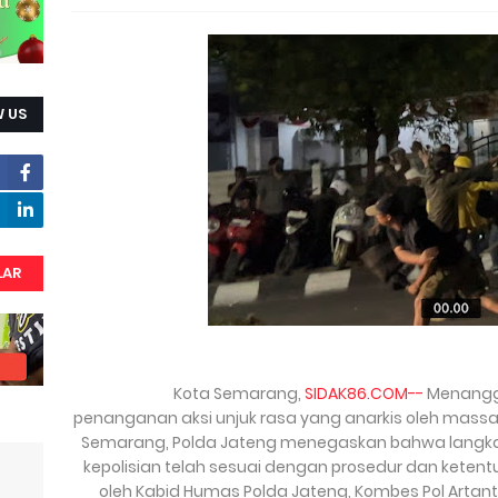
 US
LAR
Kota Semarang,
SIDAK86.COM--
Menangga
penanganan aksi unjuk rasa yang anarkis oleh massa 
Semarang, Polda Jateng menegaskan bahwa langkah
kepolisian telah sesuai dengan prosedur dan ketentu
oleh Kabid Humas Polda Jateng, Kombes Pol Artant