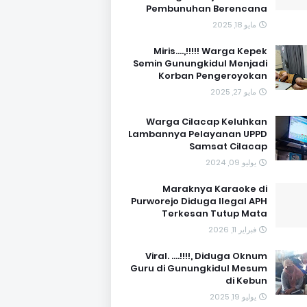
Pembunuhan Berencana
مايو 18, 2025
Miris....,!!!!! Warga Kepek
Semin Gunungkidul Menjadi
Korban Pengeroyokan
مايو 27, 2025
Warga Cilacap Keluhkan
Lambannya Pelayanan UPPD
Samsat Cilacap
يوليو 09, 2024
Maraknya Karaoke di
Purworejo Diduga Ilegal APH
Terkesan Tutup Mata
فبراير 11, 2026
Viral. ....!!!!, Diduga Oknum
Guru di Gunungkidul Mesum
di Kebun
يوليو 19, 2025