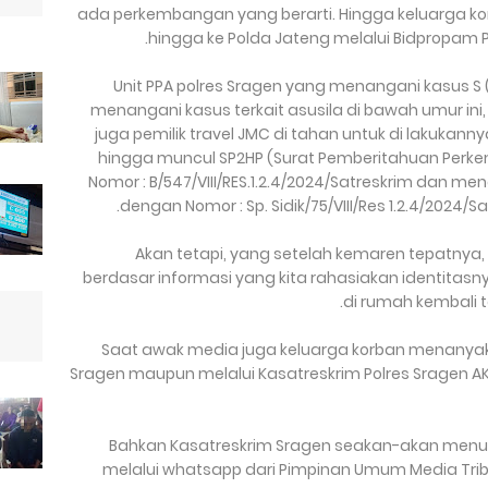
ada perkembangan yang berarti. Hingga keluarga ko
hingga ke Polda Jateng melalui Bidpropam P
Unit PPA polres Sragen yang menangani kasus S (
menangani kasus terkait asusila di bawah umur ini,
juga pemilik travel JMC di tahan untuk di lakuka
hingga muncul SP2HP (Surat Pemberitahuan Perke
Nomor : B/547/VIII/RES.1.2.4/2024/Satreskrim dan m
dengan Nomor : Sp. Sidik/75/VIII/Res 1.2.4/2024/S
Akan tetapi, yang setelah kemaren tepatnya,
berdasar informasi yang kita rahasiakan identitasny
di rumah kembali 
Saat awak media juga keluarga korban menanyakan
Sragen maupun melalui Kasatreskrim Polres Sragen A
" Bahkan Kasatreskrim Sragen seakan-akan menutup
melalui whatsapp dari Pimpinan Umum Media Tr