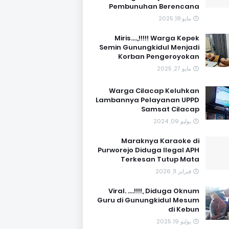
Pembunuhan Berencana
مايو 18, 2025
Miris....,!!!!! Warga Kepek
Semin Gunungkidul Menjadi
Korban Pengeroyokan
مايو 27, 2025
Warga Cilacap Keluhkan
Lambannya Pelayanan UPPD
Samsat Cilacap
يوليو 09, 2024
Maraknya Karaoke di
Purworejo Diduga Ilegal APH
Terkesan Tutup Mata
فبراير 11, 2026
Viral. ....!!!!, Diduga Oknum
Guru di Gunungkidul Mesum
di Kebun
يوليو 19, 2025