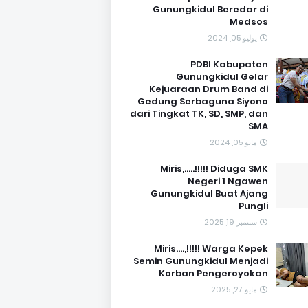
Gunungkidul Beredar di
Medsos
يوليو 05, 2024
PDBI Kabupaten
Gunungkidul Gelar
Kejuaraan Drum Band di
Gedung Serbaguna Siyono
dari Tingkat TK, SD, SMP, dan
SMA
مايو 05, 2024
Miris,.....!!!!! Diduga SMK
Negeri 1 Ngawen
Gunungkidul Buat Ajang
Pungli
سبتمبر 19, 2025
Miris....,!!!!! Warga Kepek
Semin Gunungkidul Menjadi
Korban Pengeroyokan
مايو 27, 2025