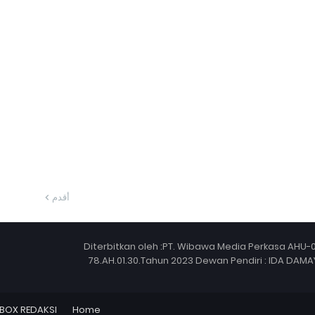
أقدم
Diterbitkan oleh :PT. Wibawa Media Perkasa AHU-
78.AH.01.30.Tahun 2023 Dewan Pendiri : IDA DAMA
BOX REDAKSI
Home