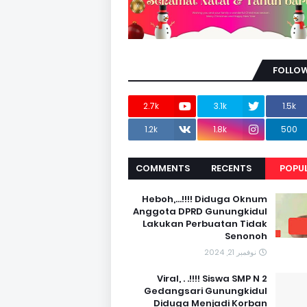
FOLLOW
2.7k
3.1k
1.5k
1.2k
1.8k
500
COMMENTS
RECENTS
POPU
Heboh,...!!!! Diduga Oknum
Anggota DPRD Gunungkidul
Lakukan Perbuatan Tidak
Senonoh
نوفمبر 21, 2024
Viral, . .!!!! Siswa SMP N 2
Gedangsari Gunungkidul
Diduga Menjadi Korban