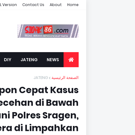
L Version
Contact Us
About
Home
DIY
JATENG
NEWS
JATENG
الصفحة الرئيسية
spon Cepat Kasus
ecehan di Bawah
i Polres Sragen,
era di Limpahkan