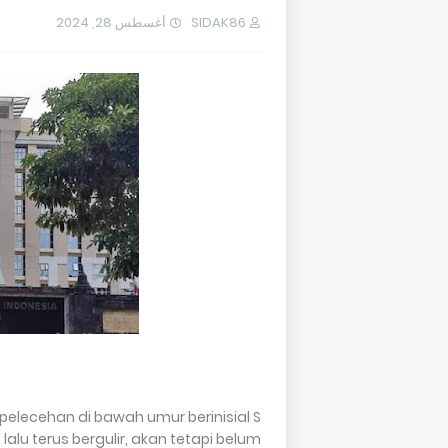
أغسطس 28, 2024
SIDAK86
elecehan di bawah umur berinisial S
lalu terus bergulir, akan tetapi belum