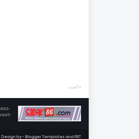
أحدث
0863-
YANTI
Design by -
Blogger Templates
and
FBT