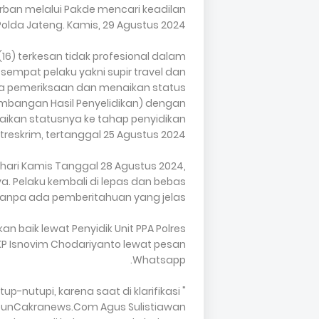
rban melalui Pakde mencari keadilan
olda Jateng. Kamis, 29 Agustus 2024.
16) terkesan tidak profesional dalam
 sempat pelaku yakni supir travel dan
nnya pemeriksaan dan menaikan status
mbangan Hasil Penyelidikan) dengan
enaikan statusnya ke tahap penyidikan
atreskrim, tertanggal 25 Agustus 2024.
 hari Kamis Tanggal 28 Agustus 2024,
a. Pelaku kembali di lepas dan bebas
tanpa ada pemberitahuan yang jelas.
 baik lewat Penyidik Unit PPA Polres
KP Isnovim Chodariyanto lewat pesan
Whatsapp.
-nutupi, karena saat di klarifikasi
ibunCakranews.Com Agus Sulistiawan