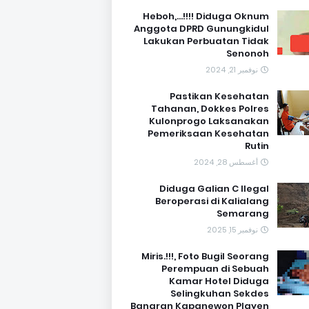
Heboh,...!!!! Diduga Oknum
Anggota DPRD Gunungkidul
Lakukan Perbuatan Tidak
Senonoh
نوفمبر 21, 2024
Pastikan Kesehatan
Tahanan, Dokkes Polres
Kulonprogo Laksanakan
Pemeriksaan Kesehatan
Rutin
أغسطس 28, 2024
Diduga Galian C Ilegal
Beroperasi di Kalialang
Semarang
نوفمبر 15, 2025
Miris.!!!, Foto Bugil Seorang
Perempuan di Sebuah
Kamar Hotel Diduga
Selingkuhan Sekdes
Banaran Kapanewon Playen