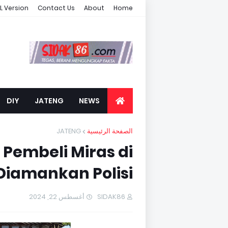
L Version
Contact Us
About
Home
DIY
JATENG
NEWS
JATENG
الصفحة الرئيسية
Pembeli Miras di
iamankan Polisi
أغسطس 22, 2024
SIDAK86