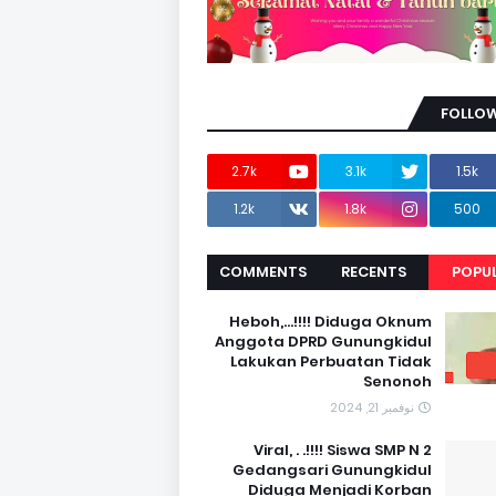
FOLLOW
2.7k
3.1k
1.5k
1.2k
1.8k
500
COMMENTS
RECENTS
POPU
Heboh,...!!!! Diduga Oknum
Anggota DPRD Gunungkidul
Lakukan Perbuatan Tidak
Senonoh
نوفمبر 21, 2024
Viral, . .!!!! Siswa SMP N 2
Gedangsari Gunungkidul
Diduga Menjadi Korban