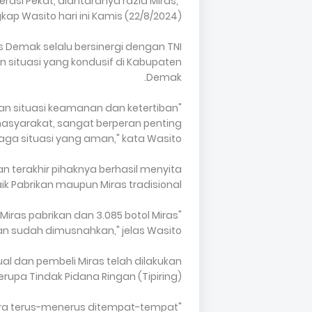
asi Pekat, diantaranya razia Miras,
kap Wasito hari ini Kamis (22/8/2024).
 Demak selalu bersinergi dengan TNI
an situasi yang kondusif di Kabupaten
Demak.
kan situasi keamanan dan ketertiban
masyarakat, sangat berperan penting
ga situasi yang aman," kata Wasito.
terakhir pihaknya berhasil menyita
ik Pabrikan maupun Miras tradisional.
l Miras pabrikan dan 3.085 botol Miras
 dan sudah dimusnahkan," jelas Wasito
l dan pembeli Miras telah dilakukan
upa Tindak Pidana Ringan (Tipiring).
ara terus-menerus ditempat-tempat