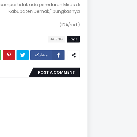
 sampai tidak ada peredaran Miras di
Kabupaten Demak," pungkasnya.
( IDA/red)
JATENG
Tags
مشاركة
POST A COMMENT