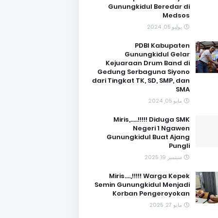
Gunungkidul Beredar di
Medsos
يوليو 05, 2024
PDBI Kabupaten
Gunungkidul Gelar
Kejuaraan Drum Band di
Gedung Serbaguna Siyono
dari Tingkat TK, SD, SMP, dan
SMA
مايو 05, 2024
Miris,.....!!!!! Diduga SMK
Negeri 1 Ngawen
Gunungkidul Buat Ajang
Pungli
سبتمبر 19, 2025
Miris....,!!!!! Warga Kepek
Semin Gunungkidul Menjadi
Korban Pengeroyokan
مايو 27, 2025