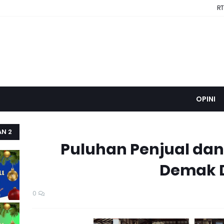
RT
OPINI
AN 2
Puluhan Penjual dan 
Demak D
0