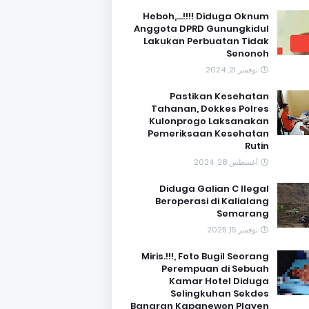
Heboh,...!!!! Diduga Oknum
Anggota DPRD Gunungkidul
Lakukan Perbuatan Tidak
Senonoh
نوفمبر 21, 2024
Pastikan Kesehatan
Tahanan, Dokkes Polres
Kulonprogo Laksanakan
Pemeriksaan Kesehatan
Rutin
أغسطس 28, 2024
Diduga Galian C Ilegal
Beroperasi di Kalialang
Semarang
نوفمبر 15, 2025
Miris.!!!, Foto Bugil Seorang
Perempuan di Sebuah
Kamar Hotel Diduga
Selingkuhan Sekdes
Banaran Kapanewon Playen