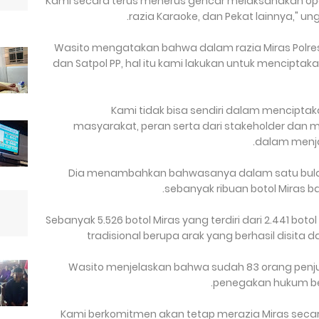
"Kami secara terus menerus gencar melaksanakan oper
razia Karaoke, dan Pekat lainnya," ung
Wasito mengatakan bahwa dalam razia Miras Polres
dan Satpol PP, hal itu kami lakukan untuk menciptak
"Kami tidak bisa sendiri dalam mencipta
masyarakat, peran serta dari stakeholder dan 
dalam menja
Dia menambahkan bahwasanya dalam satu bulan 
sebanyak ribuan botol Miras ba
"Sebanyak 5.526 botol Miras yang terdiri dari 2.441 boto
tradisional berupa arak yang berhasil disita
Wasito menjelaskan bahwa sudah 83 orang penjua
penegakan hukum ber
"Kami berkomitmen akan tetap merazia Miras sec