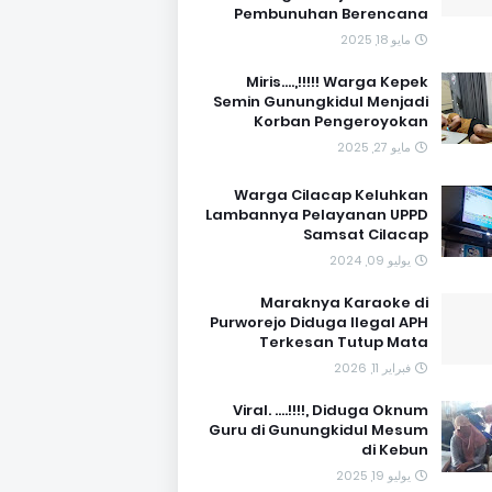
Pembunuhan Berencana
مايو 18, 2025
Miris....,!!!!! Warga Kepek
Semin Gunungkidul Menjadi
Korban Pengeroyokan
مايو 27, 2025
Warga Cilacap Keluhkan
Lambannya Pelayanan UPPD
Samsat Cilacap
يوليو 09, 2024
Maraknya Karaoke di
Purworejo Diduga Ilegal APH
Terkesan Tutup Mata
فبراير 11, 2026
Viral. ....!!!!, Diduga Oknum
Guru di Gunungkidul Mesum
di Kebun
يوليو 19, 2025