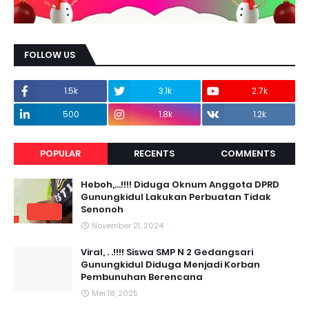
FOLLOW US
1.5k
3.1k
2.7k
500
1.8k
1.2k
POPULAR
RECENTS
COMMENTS
Heboh,...!!!! Diduga Oknum Anggota DPRD
Gunungkidul Lakukan Perbuatan Tidak
Senonoh
November 21, 2024
Viral, . .!!!! Siswa SMP N 2 Gedangsari
Gunungkidul Diduga Menjadi Korban
Pembunuhan Berencana
Mei 18, 2025