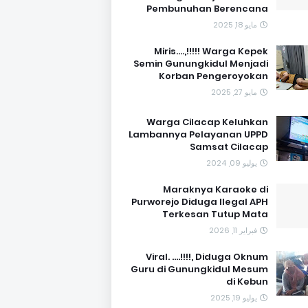
Pembunuhan Berencana
مايو 18, 2025
Miris....,!!!!! Warga Kepek
Semin Gunungkidul Menjadi
Korban Pengeroyokan
مايو 27, 2025
Warga Cilacap Keluhkan
Lambannya Pelayanan UPPD
Samsat Cilacap
يوليو 09, 2024
Maraknya Karaoke di
Purworejo Diduga Ilegal APH
Terkesan Tutup Mata
فبراير 11, 2026
Viral. ....!!!!, Diduga Oknum
Guru di Gunungkidul Mesum
di Kebun
يوليو 19, 2025