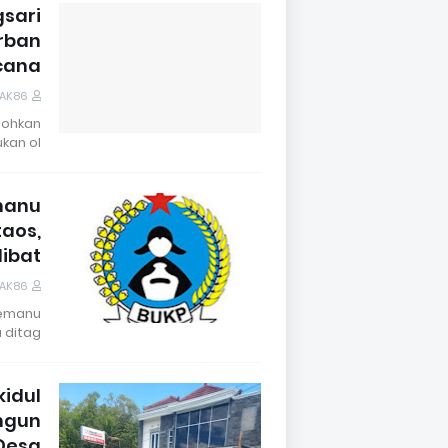
gsari
rban
cana
DAK86
bohkan
an ol…
manu
taos,
libat
DAK86
Semanu
ditag…
idul
ngun
Desa