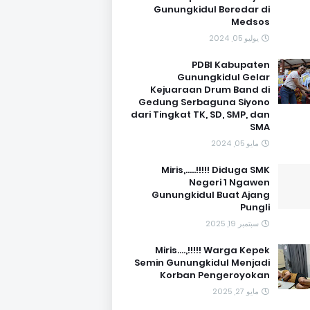
Gunungkidul Beredar di
Medsos
يوليو 05, 2024
PDBI Kabupaten
Gunungkidul Gelar
Kejuaraan Drum Band di
Gedung Serbaguna Siyono
dari Tingkat TK, SD, SMP, dan
SMA
مايو 05, 2024
Miris,.....!!!!! Diduga SMK
Negeri 1 Ngawen
Gunungkidul Buat Ajang
Pungli
سبتمبر 19, 2025
Miris....,!!!!! Warga Kepek
Semin Gunungkidul Menjadi
Korban Pengeroyokan
مايو 27, 2025