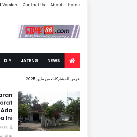
L Version
Contact Us
About
Home
DIY
JATENG
NEWS
عرض المشاركات من مايو, 2025
aran
torat
 Ada
a Ini
DAK86
 Usaha