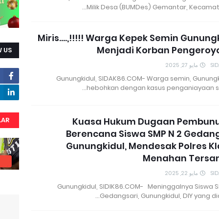
Milik Desa (BUMDes) Gemantar, Kecamat
Miris....,!!!!! Warga Kepek Semin Gunung
Menjadi Korban Pengeroy
 US
مايو 27, 2025
SI
Gunungkidul, SIDAK86.COM- Warga semin, Gunungki
hebohkan dengan kasus penganiayaan se
LAR
Kuasa Hukum Dugaan Pembun
Berencana Siswa SMP N 2 Gedang
Gunungkidul, Mendesak Polres K
Menahan Tersa
مايو 22, 2025
SI
Gunungkidul, SIDIK86.COM- Meninggalnya Siswa S
Gedangsari, Gunungkidul, DIY yang di