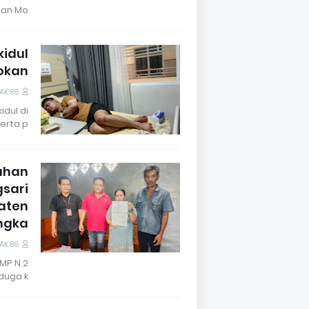
an Mo…
kidul
okan
DAK86
dul di
rta p…
uhan
sari
laten
ngka
DAK86
MP N 2
duga k…