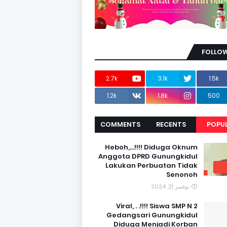
FOLLOW
2.7k
3.1k
1.5k
1.2k
1.8k
500
COMMENTS
RECENTS
POPU
Heboh,...!!!! Diduga Oknum
Anggota DPRD Gunungkidul
Lakukan Perbuatan Tidak
Senonoh
نوفمبر 21, 2024
Viral, . .!!!! Siswa SMP N 2
Gedangsari Gunungkidul
Diduga Menjadi Korban