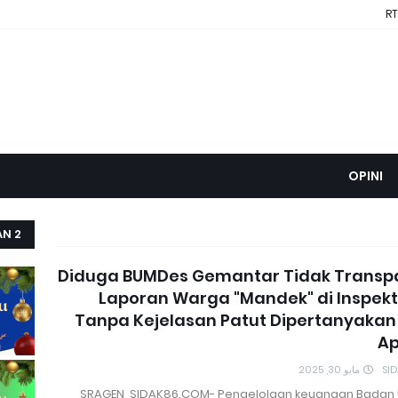
RT
OPINI
AN 2
Diduga BUMDes Gemantar Tidak Transp
Laporan Warga "Mandek" di Inspek
Tanpa Kejelasan Patut Dipertanyakan
Ap
مايو 30, 2025
SI
SRAGEN, SIDAK86.COM- Pengelolaan keuangan Badan