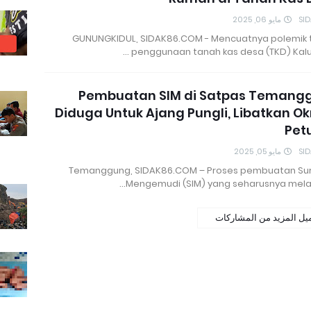
مايو 06, 2025
SI
GUNUNGKIDUL, SIDAK86.COM - Mencuatnya polemik t
penggunaan tanah kas desa (TKD) Kalur
Pembuatan SIM di Satpas Temang
Diduga Untuk Ajang Pungli, Libatkan 
Pet
مايو 05, 2025
SI
Temanggung, SIDAK86.COM – Proses pembuatan Sura
Mengemudi (SIM) yang seharusnya melalu
يل المزيد من المشاركات