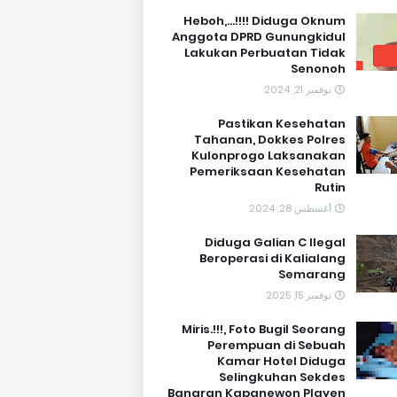
Heboh,...!!!! Diduga Oknum
Anggota DPRD Gunungkidul
Lakukan Perbuatan Tidak
Senonoh
نوفمبر 21, 2024
Pastikan Kesehatan
Tahanan, Dokkes Polres
Kulonprogo Laksanakan
Pemeriksaan Kesehatan
Rutin
أغسطس 28, 2024
Diduga Galian C Ilegal
Beroperasi di Kalialang
Semarang
نوفمبر 15, 2025
Miris.!!!, Foto Bugil Seorang
Perempuan di Sebuah
Kamar Hotel Diduga
Selingkuhan Sekdes
Banaran Kapanewon Playen