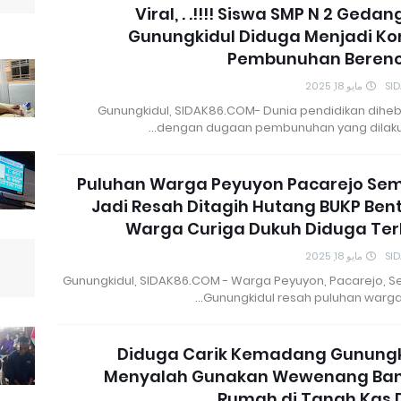
Viral, . .!!!! Siswa SMP N 2 Gedan
Gunungkidul Diduga Menjadi Ko
Pembunuhan Beren
مايو 18, 2025
SI
Gunungkidul, SIDAK86.COM- Dunia pendidikan dihe
dengan dugaan pembunuhan yang dilakuk
Puluhan Warga Peyuyon Pacarejo Se
Jadi Resah Ditagih Hutang BUKP Ben
Warga Curiga Dukuh Diduga Ter
مايو 18, 2025
SI
Gunungkidul, SIDAK86.COM - Warga Peyuyon, Pacarejo, 
Gunungkidul resah puluhan warga 
Diduga Carik Kemadang Gunungk
Menyalah Gunakan Wewenang Ba
Rumah di Tanah Kas 