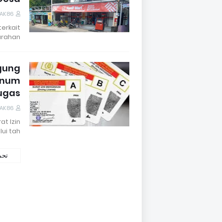
DAK86
erkait
ahan …
gung
Oknum
ugas
DAK86
t Izin
i tah…
تحم