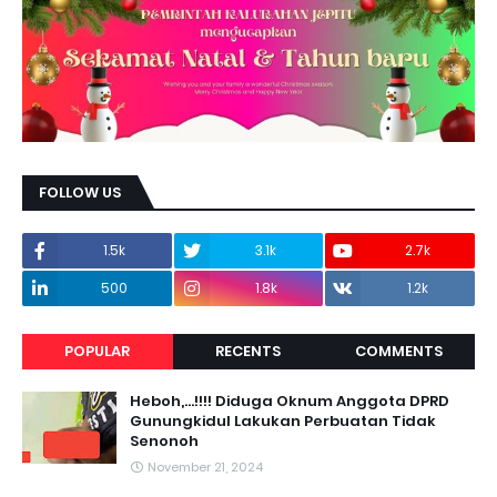
FOLLOW US
1.5k
3.1k
2.7k
500
1.8k
1.2k
POPULAR
RECENTS
COMMENTS
Heboh,...!!!! Diduga Oknum Anggota DPRD
Gunungkidul Lakukan Perbuatan Tidak
Senonoh
November 21, 2024