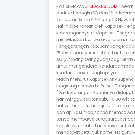
KAB. SEMARANG,
SIDAK86.COM
- Nekat
duduk di bangku SD dan MI di Kabu
Tengaran Senin 07.15 pagi 20 Novem
Hal ini dibenarkan oleh Kapolsek Te
keterangannya di Mapolsek Tengaran
menjelaskan bahwa awal diamankanny
Penggarengan Kab. Sampang Madu
"Bahwa saat personel Sat Lantas un
AG (Ambang Gangguan) pagi Senin 
umur mengendarai kendaraan roda
kendaraannya." Ungkapnya.
Masih menurut Kapolsek AKP Supen
langsung dibawa ke Polsek Tengaran 
"Dari keterangan keduanya didapat
hari minggu sekitar pukul 13.00 Wib 
bahwa hendak menuju ke Jakarta me
dan aplikasi map, tanpa membawa 
tanpa membawa surat surat kendara
Kapolsek menuturkan bahwa setelah 
mendapat petunjuk nomer Hp guru 