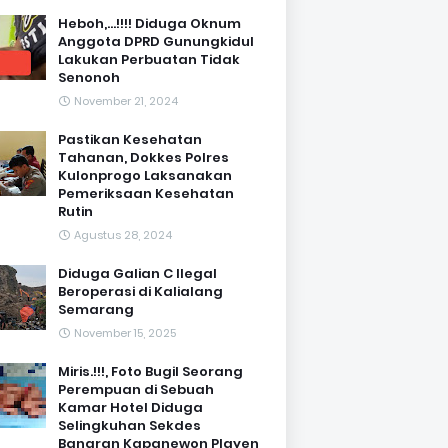
Heboh,...!!!! Diduga Oknum
Anggota DPRD Gunungkidul
Lakukan Perbuatan Tidak
Senonoh
November 21, 2024
Pastikan Kesehatan
Tahanan, Dokkes Polres
Kulonprogo Laksanakan
Pemeriksaan Kesehatan
Rutin
Agustus 28, 2024
Diduga Galian C Ilegal
Beroperasi di Kalialang
Semarang
November 15, 2025
Miris.!!!, Foto Bugil Seorang
Perempuan di Sebuah
Kamar Hotel Diduga
Selingkuhan Sekdes
Banaran Kapanewon Playen