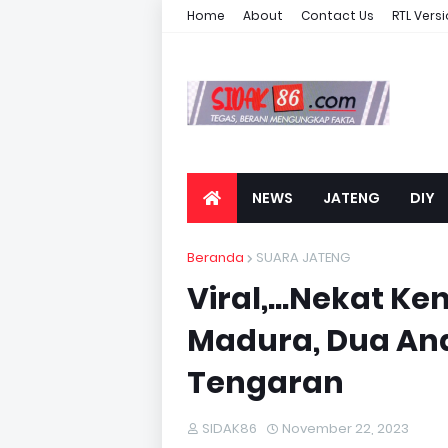
Home
About
Contact Us
RTL Vers
NEWS
JATENG
DIY
Beranda
SUARA JATENG
Viral,...Nekat Ke
Madura, Dua Ana
Tengaran
SIDAK86
November 22, 2023