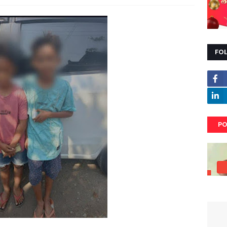
FO
PO