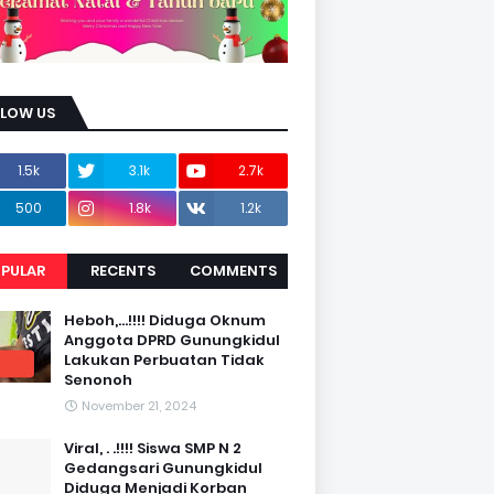
LLOW US
1.5k
3.1k
2.7k
500
1.8k
1.2k
PULAR
RECENTS
COMMENTS
Heboh,...!!!! Diduga Oknum
Anggota DPRD Gunungkidul
Lakukan Perbuatan Tidak
Senonoh
November 21, 2024
Viral, . .!!!! Siswa SMP N 2
Gedangsari Gunungkidul
Diduga Menjadi Korban