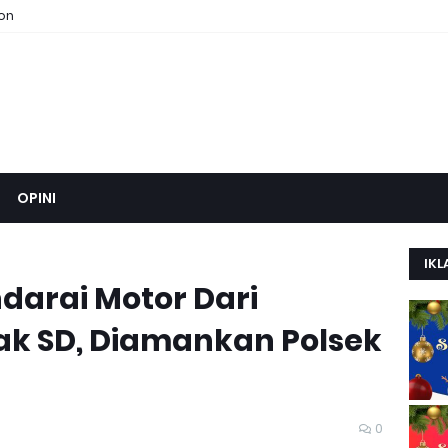
ion
OPINI
IKL
ndarai Motor Dari
k SD, Diamankan Polsek
0