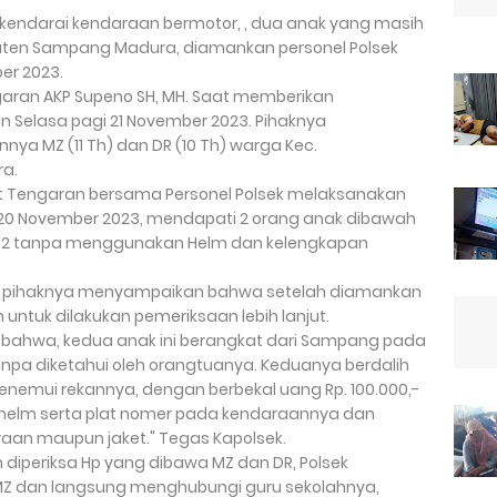
 kendarai kendaraan bermotor, , dua anak yang masih
paten Sampang Madura, diamankan personel Polsek
ber 2023.
ngaran AKP Supeno SH, MH. Saat memberikan
 Selasa pagi 21 November 2023. Pihaknya
a MZ (11 Th) dan DR (10 Th) warga Kec.
ra.
it Tengaran bersama Personel Polsek melaksanakan
20 November 2023, mendapati 2 orang anak dibawah
 2 tanpa menggunakan Helm dan kelengkapan
o, pihaknya menyampaikan bahwa setelah diamankan
untuk dilakukan pemeriksaan lebih lanjut.
i bahwa, kedua anak ini berangkat dari Sampang pada
tanpa diketahui oleh orangtuanya. Keduanya berdalih
nemui rekannya, dengan berbekal uang Rp. 100.000,-
helm serta plat nomer pada kendaraannya dan
an maupun jaket." Tegas Kapolsek.
diperiksa Hp yang dibawa MZ dan DR, Polsek
MZ dan langsung menghubungi guru sekolahnya,