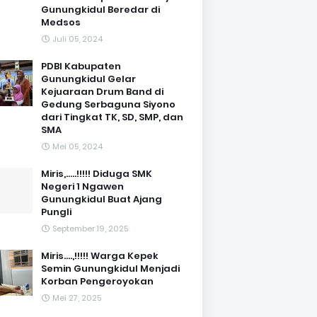
Gunungkidul Beredar di
Medsos
Juli 05, 2024
PDBI Kabupaten
Gunungkidul Gelar
Kejuaraan Drum Band di
Gedung Serbaguna Siyono
dari Tingkat TK, SD, SMP, dan
SMA
Mei 05, 2024
Miris,.....!!!!! Diduga SMK
Negeri 1 Ngawen
Gunungkidul Buat Ajang
Pungli
September 19, 2025
Miris....,!!!!! Warga Kepek
Semin Gunungkidul Menjadi
Korban Pengeroyokan
Mei 27, 2025