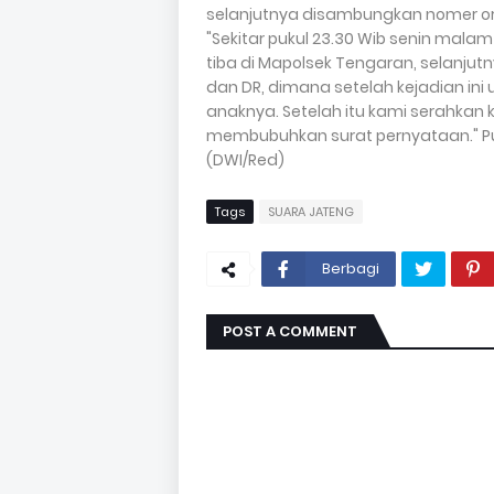
selanjutnya disambungkan nomer or
"Sekitar pukul 23.30 Wib senin mal
tiba di Mapolsek Tengaran, selanju
dan DR, dimana setelah kejadian i
anaknya. Setelah itu kami serahkan
membubuhkan surat pernyataan." P
(DWI/Red)
Tags
SUARA JATENG
Berbagi
POST A COMMENT