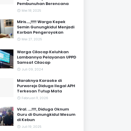
Pembunuhan Berencana
Mei 18, 2025
Miris....,!!!!! Warga Kepek
Semin Gunungkidul Menjadi
Korban Pengeroyokan
Mei 27, 2025
Warga Cilacap Keluhkan
Lambannya Pelayanan UPPD
Samsat Cilacap
Juli 09, 2024
Maraknya Karaoke di
Purworejo Diduga Ilegal APH
Terkesan Tutup Mata
Februari 11, 2026
Viral. ....!!!!, Diduga Oknum
Guru di Gunungkidul Mesum
di Kebun
Juli 19, 2025