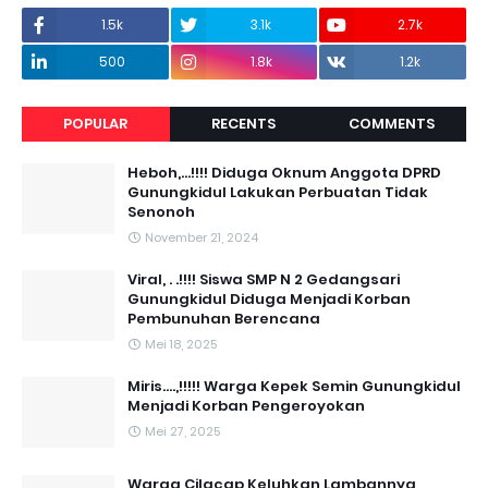
1.5k
3.1k
2.7k
500
1.8k
1.2k
POPULAR
RECENTS
COMMENTS
Heboh,...!!!! Diduga Oknum Anggota DPRD
Gunungkidul Lakukan Perbuatan Tidak
Senonoh
November 21, 2024
Viral, . .!!!! Siswa SMP N 2 Gedangsari
Gunungkidul Diduga Menjadi Korban
Pembunuhan Berencana
Mei 18, 2025
Miris....,!!!!! Warga Kepek Semin Gunungkidul
Menjadi Korban Pengeroyokan
Mei 27, 2025
Warga Cilacap Keluhkan Lambannya