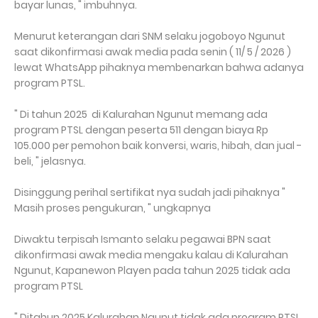
bayar lunas, " imbuhnya.
Menurut keterangan dari SNM selaku jogoboyo Ngunut
saat dikonfirmasi awak media pada senin ( 11/ 5 / 2026 )
lewat WhatsApp pihaknya membenarkan bahwa adanya
program PTSL.
" Di tahun 2025 di Kalurahan Ngunut memang ada
program PTSL dengan peserta 511 dengan biaya Rp
105.000 per pemohon baik konversi, waris, hibah, dan jual -
beli, " jelasnya.
Disinggung perihal sertifikat nya sudah jadi pihaknya "
Masih proses pengukuran, " ungkapnya
Diwaktu terpisah Ismanto selaku pegawai BPN saat
dikonfirmasi awak media mengaku kalau di Kalurahan
Ngunut, Kapanewon Playen pada tahun 2025 tidak ada
program PTSL
" Ditahun 2025 Kalurahan Ngunut tidak ada program PTSL