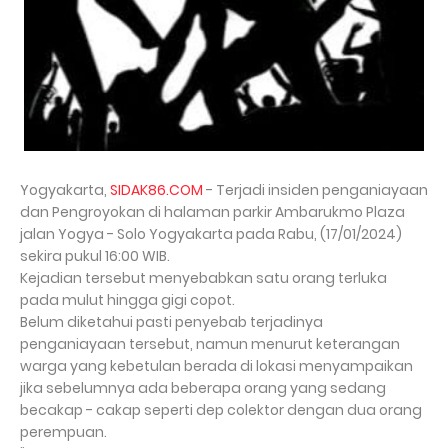
Yogyakarta,
SIDAK86.COM
- Terjadi insiden penganiayaan
dan Pengroyokan di halaman parkir Ambarukmo Plaza
jalan Yogya - Solo Yogyakarta pada Rabu, (17/01/2024)
sekira pukul 16:00 WIB.
Kejadian tersebut menyebabkan satu orang terluka
pada mulut hingga gigi copot.
Belum diketahui pasti penyebab terjadinya
penganiayaan tersebut, namun menurut keterangan
warga yang kebetulan berada di lokasi menyampaikan
jika sebelumnya ada beberapa orang yang sedang
becakap - cakap seperti dep colektor dengan dua orang
perempuan.