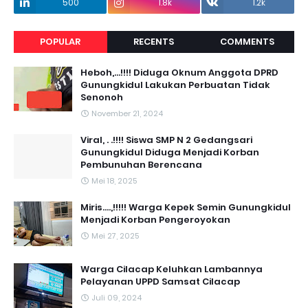
500
1.8k
1.2k
POPULAR
RECENTS
COMMENTS
Heboh,...!!!! Diduga Oknum Anggota DPRD
Gunungkidul Lakukan Perbuatan Tidak
Senonoh
November 21, 2024
Viral, . .!!!! Siswa SMP N 2 Gedangsari
Gunungkidul Diduga Menjadi Korban
Pembunuhan Berencana
Mei 18, 2025
Miris....,!!!!! Warga Kepek Semin Gunungkidul
Menjadi Korban Pengeroyokan
Mei 27, 2025
Warga Cilacap Keluhkan Lambannya
Pelayanan UPPD Samsat Cilacap
Juli 09, 2024