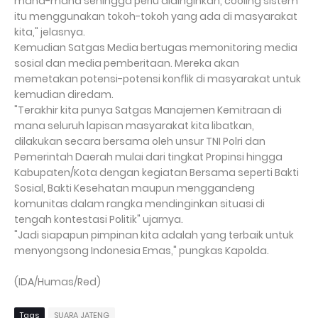
mana-mana sehingga perlu didinginkan, cooling sistem
itu menggunakan tokoh-tokoh yang ada di masyarakat
kita," jelasnya.
Kemudian Satgas Media bertugas memonitoring media
sosial dan media pemberitaan. Mereka akan
memetakan potensi-potensi konflik di masyarakat untuk
kemudian diredam.
"Terakhir kita punya Satgas Manajemen Kemitraan di
mana seluruh lapisan masyarakat kita libatkan,
dilakukan secara bersama oleh unsur TNI Polri dan
Pemerintah Daerah mulai dari tingkat Propinsi hingga
Kabupaten/Kota dengan kegiatan Bersama seperti Bakti
Sosial, Bakti Kesehatan maupun menggandeng
komunitas dalam rangka mendinginkan situasi di
tengah kontestasi Politik" ujarnya.
"Jadi siapapun pimpinan kita adalah yang terbaik untuk
menyongsong Indonesia Emas," pungkas Kapolda.
(IDA/Humas/Red)
Tags
SUARA JATENG