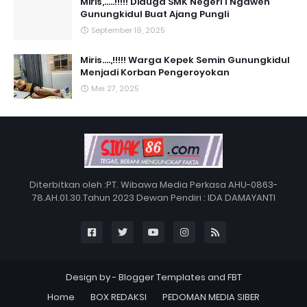
Miris,.....!!!!! Diduga SMK Negeri 1 Ngawen
Gunungkidul Buat Ajang Pungli
September 19, 2025
Miris....,!!!!! Warga Kepek Semin Gunungkidul
Menjadi Korban Pengeroyokan
Mei 27, 2025
Diterbitkan oleh :PT. Wibawa Media Perkasa AHU-0863-
78.AH.01.30.Tahun 2023 Dewan Pendiri : IDA DAMAYANTI
Design by -
Blogger Templates
and
FBT
Home
BOX REDAKSI
PEDOMAN MEDIA SIBER