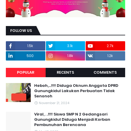
FOLLOW US
1.5k
3.1k
2.7k
500
1.8k
1.2k
POPULAR
RECENTS
COMMENTS
Heboh,...!!!! Diduga Oknum Anggota DPRD
Gunungkidul Lakukan Perbuatan Tidak
Senonoh
November 21, 2024
Viral, . .!!!! Siswa SMP N 2 Gedangsari
Gunungkidul Diduga Menjadi Korban
Pembunuhan Berencana