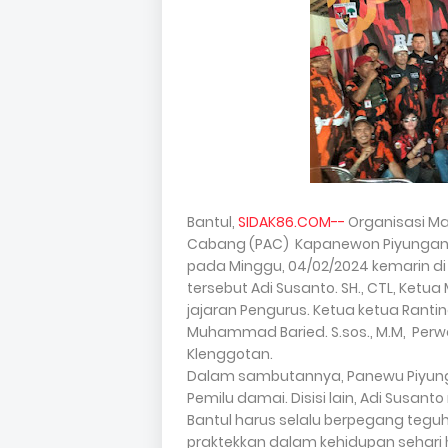
Bantul,
SIDAK86.COM--
Organisasi Ma
Cabang (PAC) Kapanewon Piyungan,
pada Minggu, 04/02/2024 kemarin d
tersebut Adi Susanto. SH., CTL, Ketu
jajaran Pengurus. Ketua ketua Rant
Muhammad Baried. S.sos., M.M, Perwa
Klenggotan.
Dalam sambutannya, Panewu Piyun
Pemilu damai. Disisi lain, Adi Sus
Bantul harus selalu berpegang tegu
praktekkan dalam kehidupan sehari ha