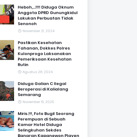
Heboh,...!!!! Diduga Oknum
Anggota DPRD Gunungkidul
Lakukan Perbuatan Tidak
Senonoh
November 21, 2024
Pastikan Kesehatan
Tahanan, Dokkes Polres
Kulonprogo Laksanakan
Pemeriksaan Kesehatan
Rutin
Agustus 28, 2024
Diduga Galian C Ilegal
Beroperasi di Kalialang
Semarang
November 15, 2025
Miris.!!!, Foto Bugil Seorang
Perempuan di Sebuah
Kamar Hotel Diduga
Selingkuhan Sekdes
Banaran Kapanewon Playen