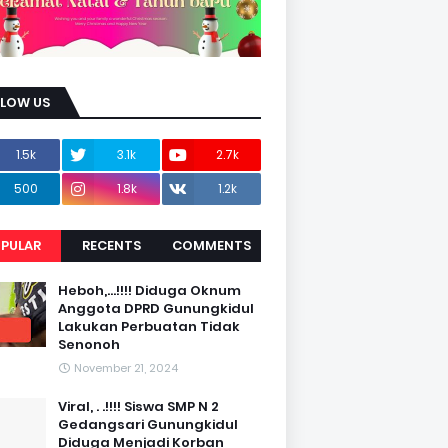
LLOW US
1.5k
3.1k
2.7k
500
1.8k
1.2k
PULAR
RECENTS
COMMENTS
Heboh,...!!!! Diduga Oknum
Anggota DPRD Gunungkidul
Lakukan Perbuatan Tidak
Senonoh
November 21, 2024
Viral, . .!!!! Siswa SMP N 2
Gedangsari Gunungkidul
Diduga Menjadi Korban