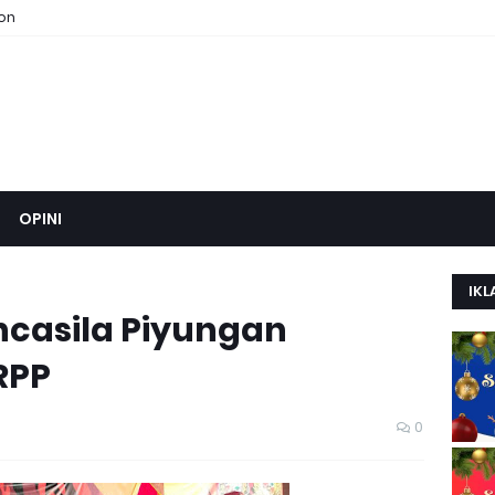
ion
OPINI
IKL
casila Piyungan
RPP
0