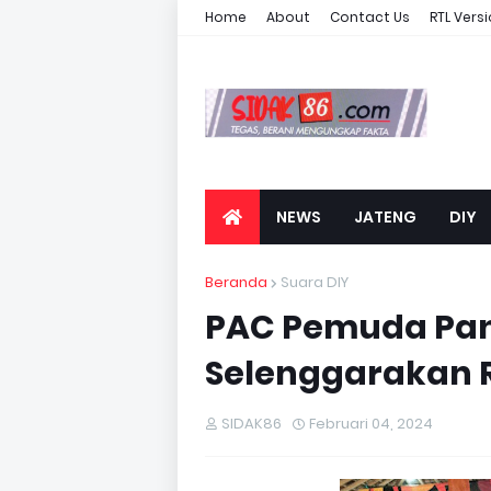
Home
About
Contact Us
RTL Vers
NEWS
JATENG
DIY
Beranda
Suara DIY
PAC Pemuda Pan
Selenggarakan 
SIDAK86
Februari 04, 2024