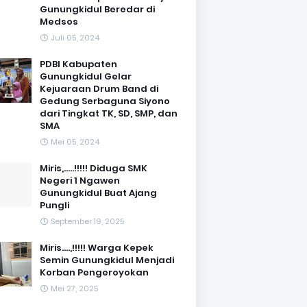
Gunungkidul Beredar di
Medsos
Juli 05, 2024
PDBI Kabupaten
Gunungkidul Gelar
Kejuaraan Drum Band di
Gedung Serbaguna Siyono
dari Tingkat TK, SD, SMP, dan
SMA
Mei 05, 2024
Miris,.....!!!!! Diduga SMK
Negeri 1 Ngawen
Gunungkidul Buat Ajang
Pungli
September 19, 2025
Miris....,!!!!! Warga Kepek
Semin Gunungkidul Menjadi
Korban Pengeroyokan
Mei 27, 2025