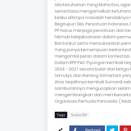
Sila Ketuhanan Yang Maha Esa, agar 
senantiasa mengamalkan ketuhanan
ketika ditimpa masalah hendaknya m
Begitupun Sila, Persatuan Indones
PP harus menjaga persatuan dan kes
hikmah kebijaksanaan dalam permu
Bantul ikut serta mensukseskan pemil
Yang punya kemampuan berkontestasi
mengambil peran dalam kontestasi p
Dalam RPP PAC Piyungan kembali terp
2024 - 2027 secara bulat dari ketiga
Srimulyo dan Ranting Srimartani ya
Atas terpilihnya kembali Sumardi se
sambutannya mengucapkan selamat
mengembangkan dan membesarkan
Organisasi Pemuda Pancasila. ( Redak
Tags
Suara DIY
Berbagi