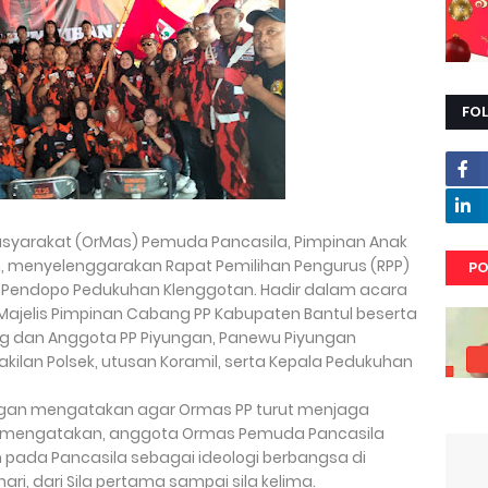
FO
syarakat (OrMas) Pemuda Pancasila, Pimpinan Anak
 menyelenggarakan Rapat Pemilihan Pengurus (RPP)
PO
i Pendopo Pedukuhan Klenggotan. Hadir dalam acara
a Majelis Pimpinan Cabang PP Kabupaten Bantul beserta
ing dan Anggota PP Piyungan, Panewu Piyungan
kilan Polsek, utusan Koramil, serta Kepala Pedukuhan
gan mengatakan agar Ormas PP turut menjaga
anto mengatakan, anggota Ormas Pemuda Pancasila
h pada Pancasila sebagai ideologi berbangsa di
ri, dari Sila pertama sampai sila kelima.