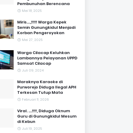
Pembunuhan Berencana
Mei 18, 2025
Miris....,!!!!! Warga Kepek
Semin Gunungkidul Menjadi
Korban Pengeroyokan
Mei 27, 2025
Warga Cilacap Keluhkan
Lambannya Pelayanan UPPD
Samsat Cilacap
Juli 09, 2024
Maraknya Karaoke di
Purworejo Diduga Ilegal APH
Terkesan Tutup Mata
Februari 11, 2026
Viral. ....!!!!, Diduga Oknum
Guru di Gunungkidul Mesum
di Kebun
Juli 19, 2025