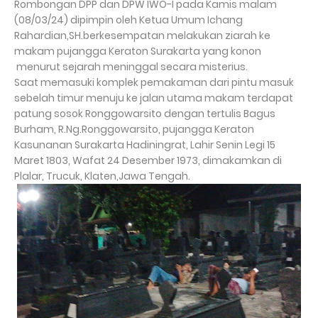
Rombongan DPP dan DPW IWO-I pada Kamis malam
(08/03/24) dipimpin oleh Ketua Umum Ichang
Rahardian,SH.berkesempatan melakukan ziarah ke
makam pujangga Keraton Surakarta yang konon
menurut sejarah meninggal secara misterius.
Saat memasuki komplek pemakaman dari pintu masuk
sebelah timur menuju ke jalan utama makam terdapat
patung sosok Ronggowarsito dengan tertulis Bagus
Burham, R.Ng.Ronggowarsito, pujangga Keraton
Kasunanan Surakarta Hadiningrat, Lahir Senin Legi 15
Maret 1803, Wafat 24 Desember 1973, dimakamkan di
Plalar, Trucuk, Klaten,Jawa Tengah.