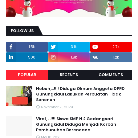
FOLLOW US
1.5k
3.1k
2.7k
500
1.8k
1.2k
POPULAR
RECENTS
COMMENTS
Heboh,...!!!! Diduga Oknum Anggota DPRD
Gunungkidul Lakukan Perbuatan Tidak
Senonoh
November 21, 2024
Viral, . .!!!! Siswa SMP N 2 Gedangsari
Gunungkidul Diduga Menjadi Korban
Pembunuhan Berencana
Mei 18, 2025