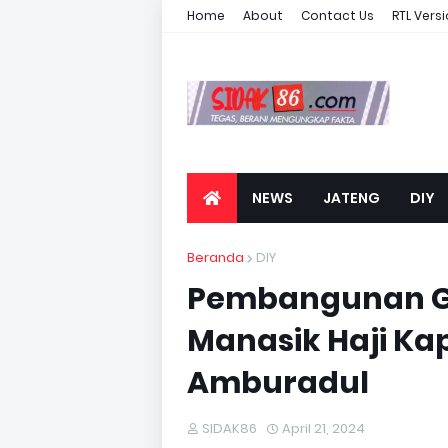
Home
About
Contact Us
RTL Vers
NEWS
JATENG
DIY
Beranda
DIY
Pembangunan Ge
Manasik Haji K
Amburadul
SIDAK86
April 21, 2024