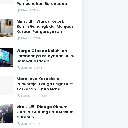
Pembunuhan Berencana
Mei 18, 2025
Miris....,!!!!! Warga Kepek
Semin Gunungkidul Menjadi
Korban Pengeroyokan
Mei 27, 2025
Warga Cilacap Keluhkan
Lambannya Pelayanan UPPD
Samsat Cilacap
Juli 09, 2024
Maraknya Karaoke di
Purworejo Diduga Ilegal APH
Terkesan Tutup Mata
Februari 11, 2026
Viral. ....!!!!, Diduga Oknum
Guru di Gunungkidul Mesum
di Kebun
Juli 19, 2025