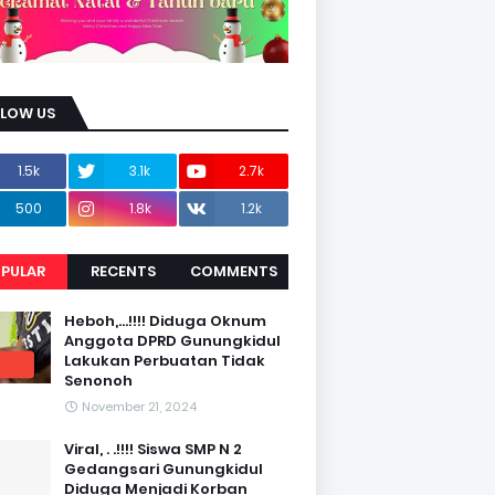
LLOW US
1.5k
3.1k
2.7k
500
1.8k
1.2k
PULAR
RECENTS
COMMENTS
Heboh,...!!!! Diduga Oknum
Anggota DPRD Gunungkidul
Lakukan Perbuatan Tidak
Senonoh
November 21, 2024
Viral, . .!!!! Siswa SMP N 2
Gedangsari Gunungkidul
Diduga Menjadi Korban