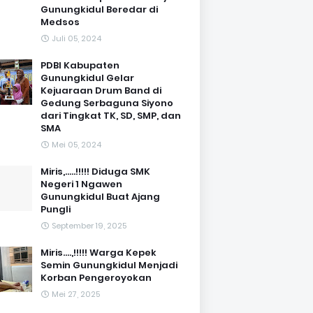
Gunungkidul Beredar di
Medsos
Juli 05, 2024
PDBI Kabupaten
Gunungkidul Gelar
Kejuaraan Drum Band di
Gedung Serbaguna Siyono
dari Tingkat TK, SD, SMP, dan
SMA
Mei 05, 2024
Miris,.....!!!!! Diduga SMK
Negeri 1 Ngawen
Gunungkidul Buat Ajang
Pungli
September 19, 2025
Miris....,!!!!! Warga Kepek
Semin Gunungkidul Menjadi
Korban Pengeroyokan
Mei 27, 2025