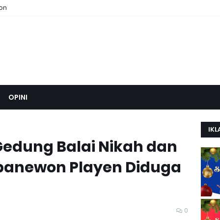
ion
OPINI
IKL
dung Balai Nikah dan
apanewon Playen Diduga
0