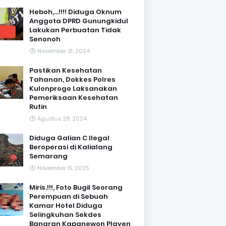
Heboh,...!!!! Diduga Oknum
Anggota DPRD Gunungkidul
Lakukan Perbuatan Tidak
Senonoh
November 21, 2024
Pastikan Kesehatan
Tahanan, Dokkes Polres
Kulonprogo Laksanakan
Pemeriksaan Kesehatan
Rutin
Agustus 28, 2024
Diduga Galian C Ilegal
Beroperasi di Kalialang
Semarang
November 15, 2025
Miris.!!!, Foto Bugil Seorang
Perempuan di Sebuah
Kamar Hotel Diduga
Selingkuhan Sekdes
Banaran Kapanewon Playen