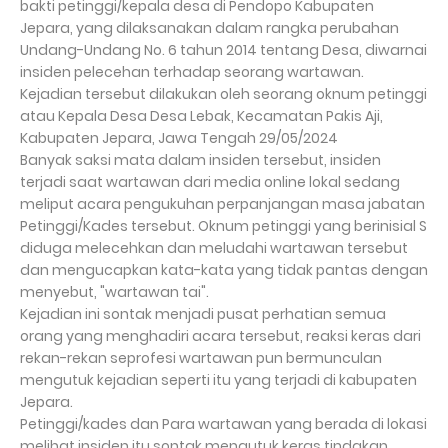
bakti petinggi/kepala desa di Pendopo Kabupaten
Jepara, yang dilaksanakan dalam rangka perubahan
Undang-Undang No. 6 tahun 2014 tentang Desa, diwarnai
insiden pelecehan terhadap seorang wartawan.
Kejadian tersebut dilakukan oleh seorang oknum petinggi
atau Kepala Desa Desa Lebak, Kecamatan Pakis Aji,
Kabupaten Jepara, Jawa Tengah 29/05/2024
Banyak saksi mata dalam insiden tersebut, insiden
terjadi saat wartawan dari media online lokal sedang
meliput acara pengukuhan perpanjangan masa jabatan
Petinggi/Kades tersebut. Oknum petinggi yang berinisial S
diduga melecehkan dan meludahi wartawan tersebut
dan mengucapkan kata-kata yang tidak pantas dengan
menyebut, "wartawan tai".
Kejadian ini sontak menjadi pusat perhatian semua
orang yang menghadiri acara tersebut, reaksi keras dari
rekan-rekan seprofesi wartawan pun bermunculan
mengutuk kejadian seperti itu yang terjadi di kabupaten
Jepara.
Petinggi/kades dan Para wartawan yang berada di lokasi
melihat insiden itu sontak mengutuk keras tindakan