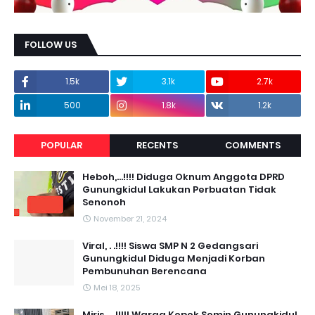
FOLLOW US
1.5k
3.1k
2.7k
500
1.8k
1.2k
POPULAR
RECENTS
COMMENTS
Heboh,...!!!! Diduga Oknum Anggota DPRD
Gunungkidul Lakukan Perbuatan Tidak
Senonoh
November 21, 2024
Viral, . .!!!! Siswa SMP N 2 Gedangsari
Gunungkidul Diduga Menjadi Korban
Pembunuhan Berencana
Mei 18, 2025
Miris....,!!!!! Warga Kepek Semin Gunungkidul