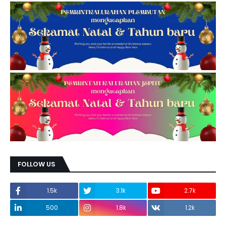
FOLLOW US
1.5k
3.1k
2.7k
500
1.8k
1.2k