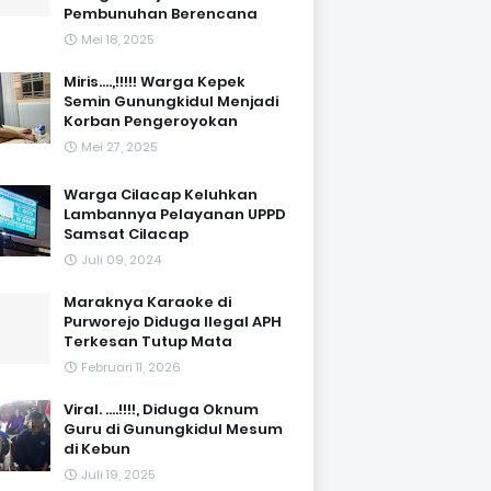
Pembunuhan Berencana
Mei 18, 2025
Miris....,!!!!! Warga Kepek
Semin Gunungkidul Menjadi
Korban Pengeroyokan
Mei 27, 2025
Warga Cilacap Keluhkan
Lambannya Pelayanan UPPD
Samsat Cilacap
Juli 09, 2024
Maraknya Karaoke di
Purworejo Diduga Ilegal APH
Terkesan Tutup Mata
Februari 11, 2026
Viral. ....!!!!, Diduga Oknum
Guru di Gunungkidul Mesum
di Kebun
Juli 19, 2025