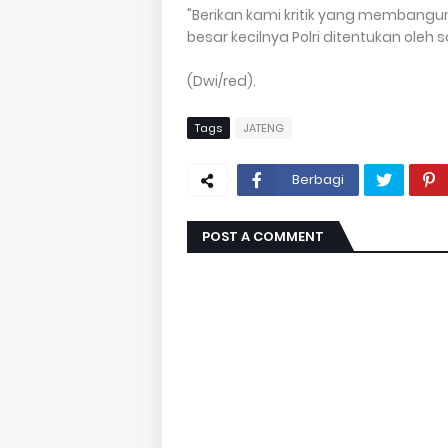
"Berikan kami kritik yang membangun
besar kecilnya Polri ditentukan oleh
(Dwi/red).
Tags
JATENG
Berbagi
POST A COMMENT