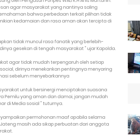
gsung oleh Pengasuh Ponpes WALI K.H Anis Maftuhin.
san agar masyarakat yang nantinya saling
pemahaman bahwa perbedaan terkait pilihan tidak
mikian kedamaian dan rasa aman akan tercipta di
pkan tidak muncul rasa fanatik yang berlebih-
jadinya gesekan di tengah masyarakat " ujar Kapolda.
at agar tidak mudah terpengaruh oleh setiap
a social, dirinya menekankan pentingnya menyaring
rmasi sebelum menyebarkannya
syarakat untuk bersinergi menciptakan suasana
ya Pemilu yang aman dan damai, jangan mudah
ar di Media sosial " tuturnya.
nyampaikan permohonan maaf apabila selama
Jateng masih ada sikap perbuatan dari anggota
rakat.