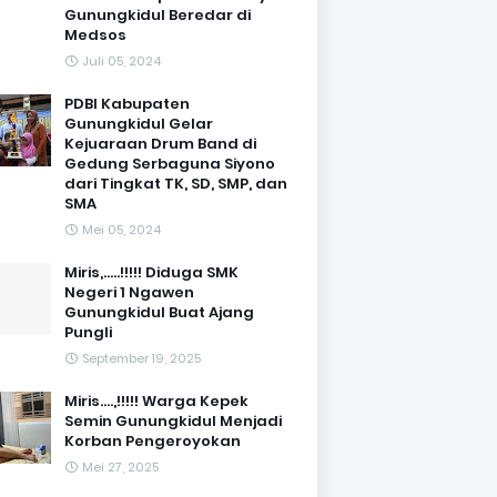
Gunungkidul Beredar di
Medsos
Juli 05, 2024
PDBI Kabupaten
Gunungkidul Gelar
Kejuaraan Drum Band di
Gedung Serbaguna Siyono
dari Tingkat TK, SD, SMP, dan
SMA
Mei 05, 2024
Miris,.....!!!!! Diduga SMK
Negeri 1 Ngawen
Gunungkidul Buat Ajang
Pungli
September 19, 2025
Miris....,!!!!! Warga Kepek
Semin Gunungkidul Menjadi
Korban Pengeroyokan
Mei 27, 2025