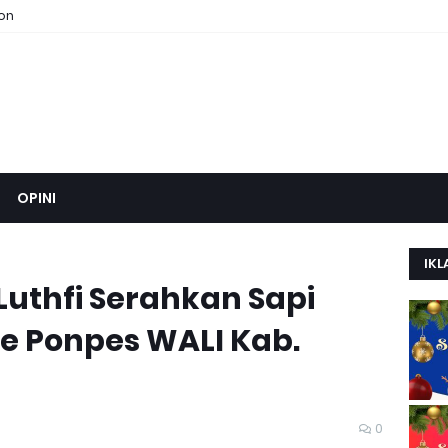
ion
OPINI
IKL
Luthfi Serahkan Sapi
e Ponpes WALI Kab.
0