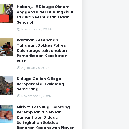
Heboh,...!!!! Diduga Oknum
Anggota DPRD Gunungkidul
Lakukan Perbuatan Tidak
Senonoh
November 21, 2024
Pastikan Kesehatan
Tahanan, Dokkes Polres
Kulonprogo Laksanakan
Pemeriksaan Kesehatan
Rutin
Agustus 28, 2024
Diduga Galian C Ilegal
Beroperasi di Kalialang
Semarang
November 15, 2025
Miris.!!!, Foto Bugil Seorang
Perempuan di Sebuah
Kamar Hotel Diduga
Selingkuhan Sekdes
Banaran Kapanewon Playen