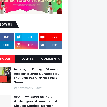
LLOW US
1.5k
3.1k
2.7k
500
1.8k
1.2k
PULAR
RECENTS
COMMENTS
Heboh,...!!!! Diduga Oknum
Anggota DPRD Gunungkidul
Lakukan Perbuatan Tidak
Senonoh
November 21, 2024
Viral, . .!!!! Siswa SMP N 2
Gedangsari Gunungkidul
Diduga Menjadi Korban