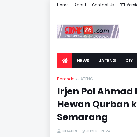
Home
About
Contact Us
RTL Vers
NEWS
JATENG
DIY
Beranda
JATENG
Irjen Pol Ahmad 
Hewan Qurban k
Semarang
SIDAK86
Juni 13, 2024