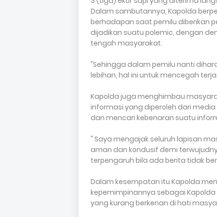
3 (tiga) ekor sapi yang diterima lan
Dalam sambutannya, Kapolda berpe
berhadapan saat pemilu diberikan 
dijadikan suatu polemic, dengan de
tengah masyarakat.
"Sehingga dalam pemilu nanti dihara
lebihan, hal ini untuk mencegah ter
Kapolda juga menghimbau masyarak
informasi yang diperoleh dari medi
dan mencari kebenaran suatu info
" Saya mengajak seluruh lapisan ma
aman dan kondusif demi terwujudn
terpengaruh bila ada berita tidak ben
Dalam kesempatan itu Kapolda me
kepemimpinannya sebagai Kapolda 
yang kurang berkenan di hati masya