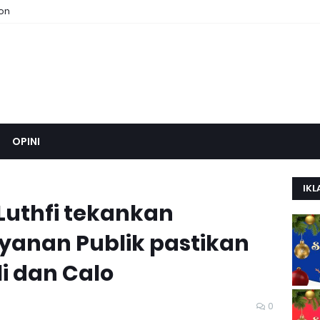
ion
OPINI
IKL
Luthfi tekankan
ayanan Publik pastikan
i dan Calo
0