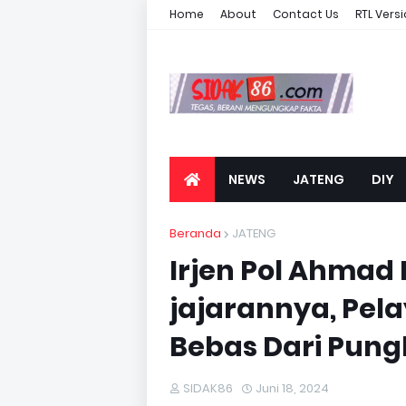
Home
About
Contact Us
RTL Vers
NEWS
JATENG
DIY
Beranda
JATENG
Irjen Pol Ahmad 
jajarannya, Pel
Bebas Dari Pungl
SIDAK86
Juni 18, 2024