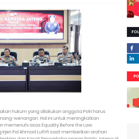
FO
PO
akan hukum yang dilakukan anggota Polri harus
enang-wenangan. Hal ini untuk meningkatkan
 memenuhi asas Equality Before the Law.
Irjen Pol Ahmad Luthfi saat memberikan arahan
Reskrim dan Kasat Resnarkoba jajaran Polda Jateng di