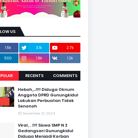
LLOW US
1.5k
3.1k
2.7k
500
1.8k
1.2k
PULAR
RECENTS
COMMENTS
Heboh,...!!!! Diduga Oknum
Anggota DPRD Gunungkidul
Lakukan Perbuatan Tidak
Senonoh
November 21, 2024
Viral, . .!!!! Siswa SMP N 2
Gedangsari Gunungkidul
Diduga Menjadi Korban