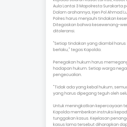
Aula Lantai 3 Mapolresta Surakarta p
Dalam arahannya, Irjen Pol Ahmad L
Polres harus menjauhi tindakan k
Ditegaskan bahwa kesewenang-we
ditoleransi.
"Setiap tindakan yang diambil harus
berlaku," tegas Kapolda.
Penegakan hukum harus memegang pr
hadapan hukum. Setiap warga negar
pengecualian.
"Tidak ada yang kebal hukum, semua
yang harus dipegang teguh oleh selur
Untuk meningkatkan kepercayaan te
Kapolda memberikan instruksi kepa
tunggakan kasus. Kejelasan penang
kasus lama tersebut diharapkan d