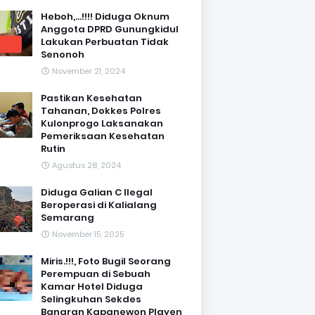
Heboh,...!!!! Diduga Oknum
Anggota DPRD Gunungkidul
Lakukan Perbuatan Tidak
Senonoh
November 21, 2024
Pastikan Kesehatan
Tahanan, Dokkes Polres
Kulonprogo Laksanakan
Pemeriksaan Kesehatan
Rutin
Agustus 28, 2024
Diduga Galian C Ilegal
Beroperasi di Kalialang
Semarang
November 15, 2025
Miris.!!!, Foto Bugil Seorang
Perempuan di Sebuah
Kamar Hotel Diduga
Selingkuhan Sekdes
Banaran Kapanewon Playen