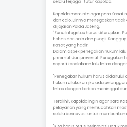
selalu terjaga," tutur Kapolda.
Kapolda meminta agar para Kasat me
dan calo. Dirinya menegaskan tidak 
di jajaran Polda Jateng.
"Zona Integritas harus diterapkan.
bebas dari calo dan pungli. Sangg
Kasat yang hadir.
Dalam aspek penegakan hukum lalu 
preemtif dan preventif. Penegakan 
seperti kecelakaan lalu lintas deng
"Penegakan hukum harus didahului d
hukum dilakukan jika ada pelanggaran
lintas dengan korban meninggal duni
Terakhir, Kapolda ingin agar para 
pelayanan yang memudahkan masyara
selalu berinovasi untuk memberikam
"Kita harus terus berinovasi untuk m