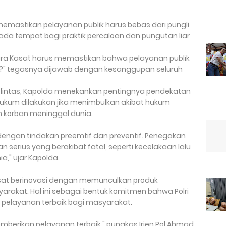
mastikan pelayanan publik harus bebas dari pungli
ada tempat bagi praktik percaloan dan pungutan liar
 Para Kasat harus memastikan bahwa pelayanan publik
up?" tegasnya dijawab dengan kesanggupan seluruh
lintas, Kapolda menekankan pentingnya pendekatan
hukum dilakukan jika menimbulkan akibat hukum
an korban meninggal dunia.
engan tindakan preemtif dan preventif. Penegakan
 serius yang berakibat fatal, seperti kecelakaan lalu
a," ujar Kapolda.
Kasat berinovasi dengan memunculkan produk
kat. Hal ini sebagai bentuk komitmen bahwa Polri
 pelayanan terbaik bagi masyarakat.
emberikan pelayanan terbaik," pungkas Irjen Pol Ahmad