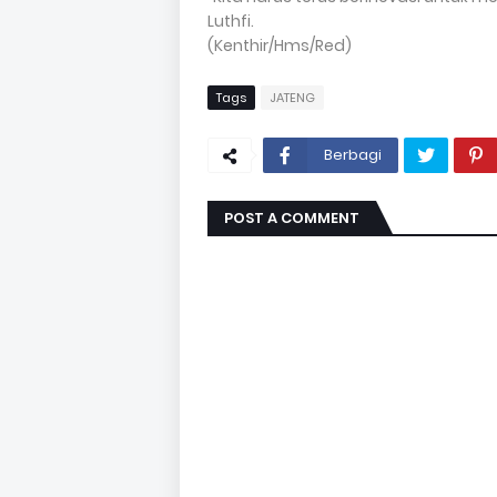
Luthfi.
(Kenthir/Hms/Red)
Tags
JATENG
Berbagi
POST A COMMENT