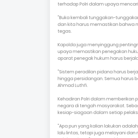
terhadap Polri dalam upaya mencari
"Buka kembali tunggakan-tunggakan
dan kita harus memastikan bahwa 
tegas.
Kapolda juga menyinggung pentingny
upaya memastikan penegakan hukum y
aparat penegak hukum harus berjala
"Sistem peradilan pidana harus berj
hingga persidangan. Semua harus bek
Ahmad Luthfi.
Kehadiran Polri dalam memberikan 
negara di tengah masyarakat. Sebaga
kesiap-siagaan dalam setiap pelak
"Apa pun yang kalian lakukan adalah 
lalu lintas, tetapi juga melayani da