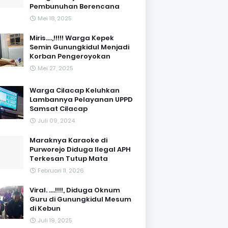
Pembunuhan Berencana
Mei 18, 2025
Miris....,!!!!! Warga Kepek
Semin Gunungkidul Menjadi
Korban Pengeroyokan
Mei 27, 2025
Warga Cilacap Keluhkan
Lambannya Pelayanan UPPD
Samsat Cilacap
Juli 09, 2024
Maraknya Karaoke di
Purworejo Diduga Ilegal APH
Terkesan Tutup Mata
Februari 11, 2026
Viral. ....!!!!, Diduga Oknum
Guru di Gunungkidul Mesum
di Kebun
Juli 19, 2025