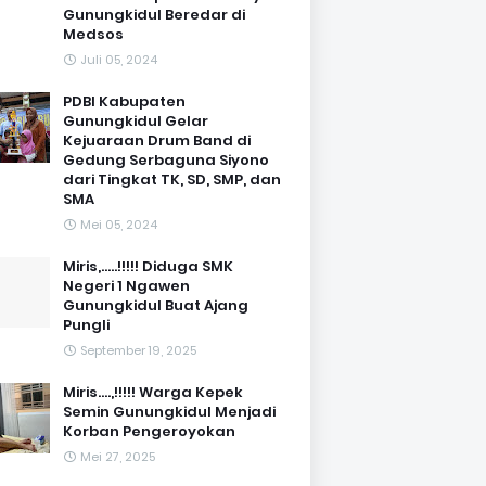
Gunungkidul Beredar di
Medsos
Juli 05, 2024
PDBI Kabupaten
Gunungkidul Gelar
Kejuaraan Drum Band di
Gedung Serbaguna Siyono
dari Tingkat TK, SD, SMP, dan
SMA
Mei 05, 2024
Miris,.....!!!!! Diduga SMK
Negeri 1 Ngawen
Gunungkidul Buat Ajang
Pungli
September 19, 2025
Miris....,!!!!! Warga Kepek
Semin Gunungkidul Menjadi
Korban Pengeroyokan
Mei 27, 2025