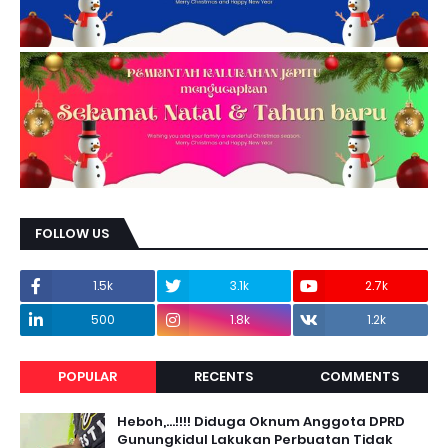
FOLLOW US
1.5k
3.1k
2.7k
500
1.8k
1.2k
POPULAR
RECENTS
COMMENTS
Heboh,...!!!! Diduga Oknum Anggota DPRD
Gunungkidul Lakukan Perbuatan Tidak