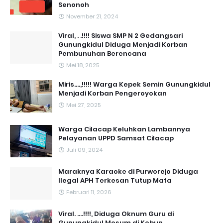
Senonoh
November 21, 2024
Viral, . .!!!! Siswa SMP N 2 Gedangsari
Gunungkidul Diduga Menjadi Korban
Pembunuhan Berencana
Mei 18, 2025
Miris....,!!!!! Warga Kepek Semin Gunungkidul
Menjadi Korban Pengeroyokan
Mei 27, 2025
Warga Cilacap Keluhkan Lambannya
Pelayanan UPPD Samsat Cilacap
Juli 09, 2024
Maraknya Karaoke di Purworejo Diduga
Ilegal APH Terkesan Tutup Mata
Februari 11, 2026
Viral. ....!!!!, Diduga Oknum Guru di
Gunungkidul Mesum di Kebun