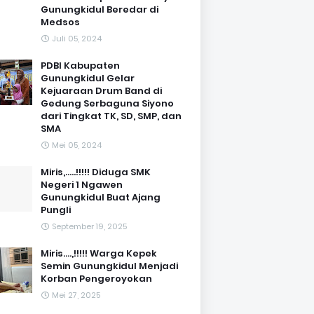
Gunungkidul Beredar di
Medsos
Juli 05, 2024
PDBI Kabupaten
Gunungkidul Gelar
Kejuaraan Drum Band di
Gedung Serbaguna Siyono
dari Tingkat TK, SD, SMP, dan
SMA
Mei 05, 2024
Miris,.....!!!!! Diduga SMK
Negeri 1 Ngawen
Gunungkidul Buat Ajang
Pungli
September 19, 2025
Miris....,!!!!! Warga Kepek
Semin Gunungkidul Menjadi
Korban Pengeroyokan
Mei 27, 2025