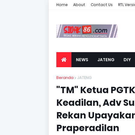
Home
About
Contact Us
RTL Vers
NEWS
JATENG
DIY
Beranda
JATENG
"TM" Ketua PGTK
Keadilan, Adv S
Rekan Upayaka
Praperadilan