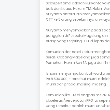
Saksi pertama adalah Nuryanto yakn
baik dari Kuasa Hukum TM, Hakim Asr
Nuryanto antara lain menyampaikan
OTT ke 5 orang sebelumnya di wila
Nuryanto menyampaikan pada saat 
panggilan di Polresta Magelang diri
orang yang terjaring OTT di lepas d
Kemudian dari saksi kedua menghadir
Serasi Cabang Magelang juga sama d
Pemohon, Hakim Asri SA, juga dari Ti
Isnaini menyampaikan bahwa dia p
Rp.8.500.000, - tersebut murni adal
murni dari pribadi masing-masing.
Kemudian jika TM di anggap melakuk
akselerasi/percepatan PPG itu sepe
uang tersebut adalah murni untuk kam