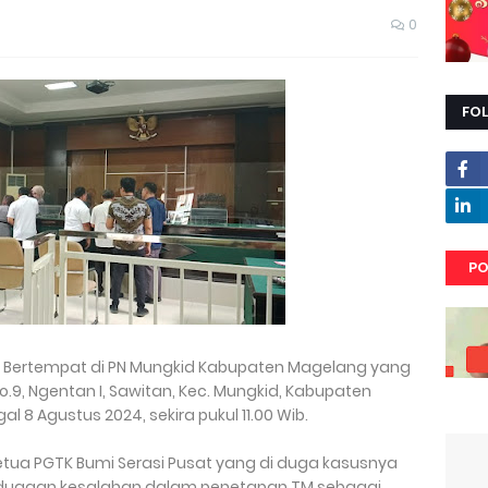
0
FO
PO
Bertempat di PN Mungkid Kabupaten Magelang yang
o.9, Ngentan I, Sawitan, Kec. Mungkid, Kabupaten
 8 Agustus 2024, sekira pukul 11.00 Wib.
tua PGTK Bumi Serasi Pusat yang di duga kasusnya
dugaan kesalahan dalam penetapan TM sebagai