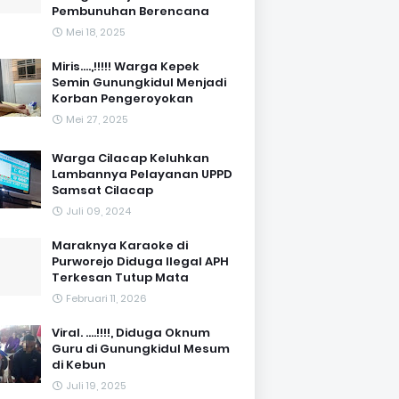
Pembunuhan Berencana
Mei 18, 2025
Miris....,!!!!! Warga Kepek
Semin Gunungkidul Menjadi
Korban Pengeroyokan
Mei 27, 2025
Warga Cilacap Keluhkan
Lambannya Pelayanan UPPD
Samsat Cilacap
Juli 09, 2024
Maraknya Karaoke di
Purworejo Diduga Ilegal APH
Terkesan Tutup Mata
Februari 11, 2026
Viral. ....!!!!, Diduga Oknum
Guru di Gunungkidul Mesum
di Kebun
Juli 19, 2025