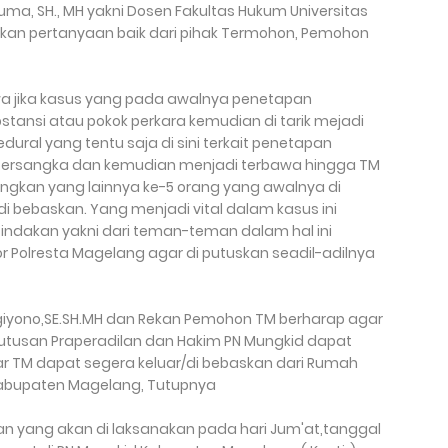
ma, SH., MH yakni Dosen Fakultas Hukum Universitas
rikan pertanyaan baik dari pihak Termohon, Pemohon
jika kasus yang pada awalnya penetapan
tansi atau pokok perkara kemudian di tarik mejadi
ural yang tentu saja di sini terkait penetapan
Tersangka dan kemudian menjadi terbawa hingga TM
ngkan yang lainnya ke-5 orang yang awalnya di
i bebaskan. Yang menjadi vital dalam kasus ini
tindakan yakni dari teman-teman dalam hal ini
kor Polresta Magelang agar di putuskan seadil-adilnya
iyono,SE.SH.MH dan Rekan Pemohon TM berharap agar
 putusan Praperadilan dan Hakim PN Mungkid dapat
TM dapat segera keluar/di bebaskan dari Rumah
Kabupaten Magelang, Tutupnya
n yang akan di laksanakan pada hari Jum'at,tanggal