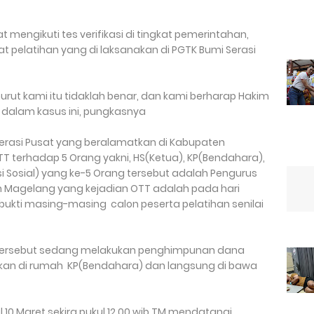
 mengikuti tes verifikasi di tingkat pemerintahan,
at pelatihan yang di laksanakan di PGTK Bumi Serasi
nurut kami itu tidaklah benar, dan kami berharap Hakim
 dalam kasus ini, pungkasnya
Serasi Pusat yang beralamatkan di Kabupaten
 terhadap 5 Orang yakni, HS(Ketua), KP(Bendahara),
ksi Sosial) yang ke-5 Orang tersebut adalah Pengurus
 Magelang yang kejadian OTT adalah pada hari
bukti masing-masing calon peserta pelatihan senilai
s tersebut sedang melakukan penghimpunan dana
ukan di rumah KP(Bendahara) dan langsung di bawa
10 Maret sekira pukul 12.00 wib TM mendatangi