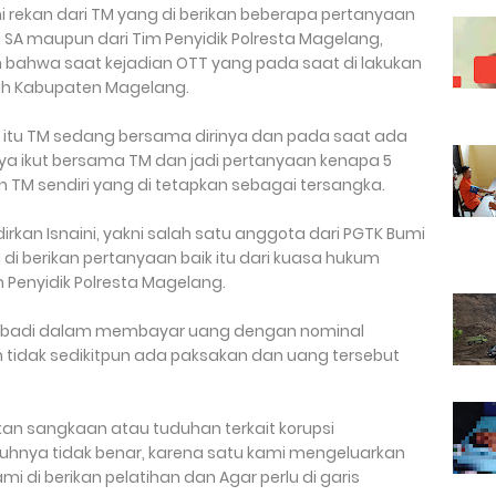
i rekan dari TM yang di berikan beberapa pertanyaan
i SA maupun dari Tim Penyidik Polresta Magelang,
 bahwa saat kejadian OTT yang pada saat di lakukan
yah Kabupaten Magelang.
itu TM sedang bersama dirinya dan pada saat ada
nya ikut bersama TM dan jadi pertanyaan kenapa 5
an TM sendiri yang di tetapkan sebagai tersangka.
kan Isnaini, yakni salah satu anggota dari PGTK Bumi
i berikan pertanyaan baik itu dari kuasa hukum
m Penyidik Polresta Magelang.
ribadi dalam membayar uang dengan nominal
ah tidak sedikitpun ada paksakan dan uang tersebut
an sangkaan atau tuduhan terkait korupsi
nuhnya tidak benar, karena satu kami mengeluarkan
i di berikan pelatihan dan Agar perlu di garis