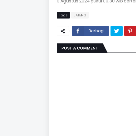
9 Agustus 2024 pukul 09.30 wib bert
Tags
JATENG
Berbagi
POST A COMMENT