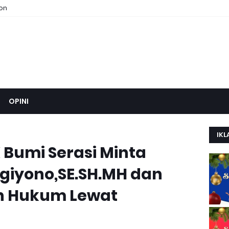
ion
OPINI
IKL
 Bumi Serasi Minta
ugiyono,SE.SH.MH dan
n Hukum Lewat