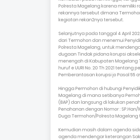
Polresta Magelang karena memiliki r
rekannya tersebut dimana Termohon T
kegiatan rekan2nya tersebut.
Selanjutnya pada tanggal 4 April 20
dari Termohon dan menemui Penyidik A
Polresta Magelang, untuk mendenga
dugaan Tindak pidana korupsi aksel
menengah di Kabupaten Magelang T
huruf e UURI No. 20 Th 2021 tentang p
Pemberantasan korupsi jo Pasal 55 ay
Hingga Permohon di hubungi Penyidik
Magelang di mana setibanya Pemoho
(BAP) dan langsung di lakukan pena
Penahanan dengan Nomor : SP.Han/102
Duga Termohon/Polresta Magelang t
Kemudian masih dalam agenda sidan
agenda mendengar keterangan Saksi A