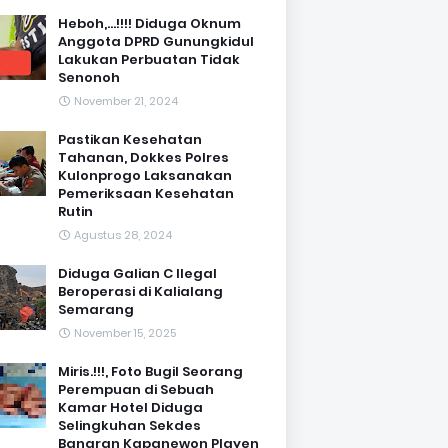
Heboh,...!!!! Diduga Oknum
Anggota DPRD Gunungkidul
Lakukan Perbuatan Tidak
Senonoh
November 21, 2024
Pastikan Kesehatan
Tahanan, Dokkes Polres
Kulonprogo Laksanakan
Pemeriksaan Kesehatan
Rutin
Agustus 28, 2024
Diduga Galian C Ilegal
Beroperasi di Kalialang
Semarang
November 15, 2025
Miris.!!!, Foto Bugil Seorang
Perempuan di Sebuah
Kamar Hotel Diduga
Selingkuhan Sekdes
Banaran Kapanewon Playen