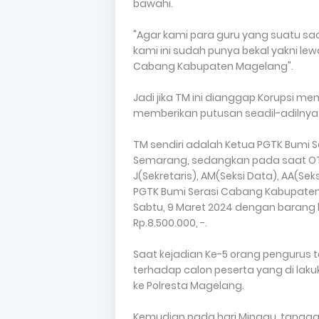
bawahi.
"Agar kami para guru yang suatu saat
kami ini sudah punya bekal yakni lew
Cabang Kabupaten Magelang".
Jadi jika TM ini dianggap Korupsi me
memberikan putusan seadil-adilnya
TM sendiri adalah Ketua PGTK Bumi 
Semarang, sedangkan pada saat OTT
J(Sekretaris), AM(Seksi Data), AA(Se
PGTK Bumi Serasi Cabang Kabupaten
Sabtu, 9 Maret 2024 dengan barang 
Rp.8.500.000, -.
Saat kejadian Ke-5 orang penguru
terhadap calon peserta yang di lak
ke Polresta Magelang.
Kemudian pada hari Minggu, tanggal 