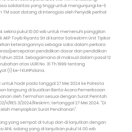
asa solidaritas yang tinggi untuk mengunjungi ke-5
M saat datang di Interogasi oleh Penyidik perihal
24 sekira pukul 10.00 wib untuk memenuhi panggilan
KP Toyib Riyanto SH di kantor Satreskrim Unit Tipikor
rkan keterangannya sebagai saksi dalam perkara
erasi/percepatan pendidikan dasar dan pendidikan
ahun 2024. Sebagaimana di maksud dalam pasal 12
erubahan atas UURI No. 31 Th 1999 tentang
at (1) ke-1 KUHPidana.
 untuk hadir pada tanggal 27 Mei 2024 ke Polresta
n langsung di buatkan Berita Acara Pemeriksaan
hanan oleh Termohon sesuai dengan Surat Perintah
/V/RES.3/2024/Reskrim, tertanggal 27 Mei 2024. "Di
elah menyiapkan Surat Penahanan".
g yang sempat di tutup dan di lanjutkan dengan
hli, sidang yang di lanjutkan pukul 14.00 wib