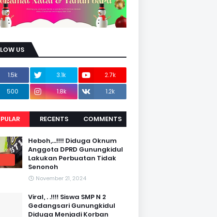
LLOW US
1.5k
3.1k
2.7k
500
1.8k
1.2k
PULAR
RECENTS
COMMENTS
Heboh,...!!!! Diduga Oknum
Anggota DPRD Gunungkidul
Lakukan Perbuatan Tidak
Senonoh
November 21, 2024
Viral, . .!!!! Siswa SMP N 2
Gedangsari Gunungkidul
Diduga Menjadi Korban