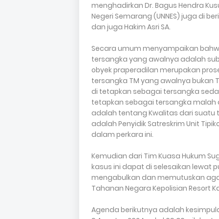
menghadirkan Dr. Bagus Hendra Kusu
Negeri Semarang (UNNES) juga di be
dan juga Hakim Asri SA.
Secara umum menyampaikan bahwa 
tersangka yang awalnya adalah subs
obyek praperadilan merupakan prosed
tersangka TM yang awalnya bukan 
di tetapkan sebagai tersangka seda
tetapkan sebagai tersangka malah d
adalah tentang Kwalitas dari suatu 
adalah Penyidik Satreskrim Unit Tipi
dalam perkara ini.
Kemudian dari Tim Kuasa Hukum Sug
kasus ini dapat di selesaikan lewat
mengabulkan dan memutuskan agar 
Tahanan Negara Kepolisian Resort 
Agenda berikutnya adalah kesimpula