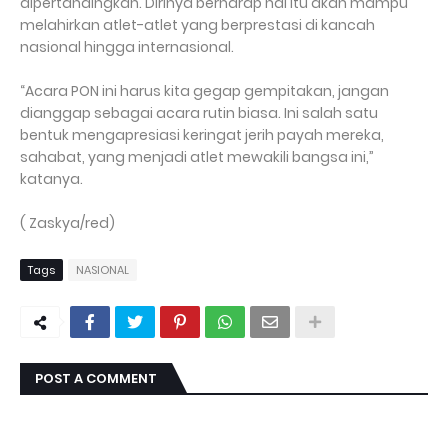
dipertandingkan. Dirinya berharap hal itu akan mampu
melahirkan atlet-atlet yang berprestasi di kancah
nasional hingga internasional.
“Acara PON ini harus kita gegap gempitakan, jangan
dianggap sebagai acara rutin biasa. Ini salah satu
bentuk mengapresiasi keringat jerih payah mereka,
sahabat, yang menjadi atlet mewakili bangsa ini,”
katanya.
( Zaskya/red)
Tags
NASIONAL
POST A COMMENT