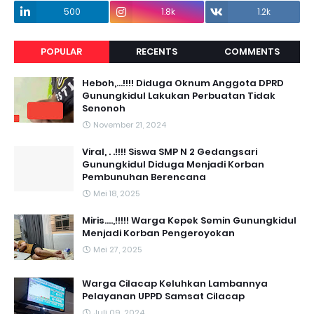
500
1.8k
1.2k
POPULAR
RECENTS
COMMENTS
Heboh,...!!!! Diduga Oknum Anggota DPRD
Gunungkidul Lakukan Perbuatan Tidak
Senonoh
November 21, 2024
Viral, . .!!!! Siswa SMP N 2 Gedangsari
Gunungkidul Diduga Menjadi Korban
Pembunuhan Berencana
Mei 18, 2025
Miris....,!!!!! Warga Kepek Semin Gunungkidul
Menjadi Korban Pengeroyokan
Mei 27, 2025
Warga Cilacap Keluhkan Lambannya
Pelayanan UPPD Samsat Cilacap
Juli 09, 2024