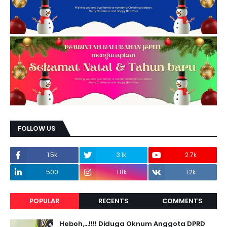
FOLLOW US
1.5k
3.1k
2.7k
500
1.8k
1.2k
POPULAR
RECENTS
COMMENTS
Heboh,...!!!! Diduga Oknum Anggota DPRD