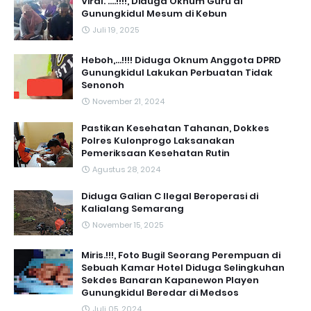
Viral. ....!!!!, Diduga Oknum Guru di
Gunungkidul Mesum di Kebun
Juli 19, 2025
Heboh,...!!!! Diduga Oknum Anggota DPRD
Gunungkidul Lakukan Perbuatan Tidak
Senonoh
November 21, 2024
Pastikan Kesehatan Tahanan, Dokkes
Polres Kulonprogo Laksanakan
Pemeriksaan Kesehatan Rutin
Agustus 28, 2024
Diduga Galian C Ilegal Beroperasi di
Kalialang Semarang
November 15, 2025
Miris.!!!, Foto Bugil Seorang Perempuan di
Sebuah Kamar Hotel Diduga Selingkuhan
Sekdes Banaran Kapanewon Playen
Gunungkidul Beredar di Medsos
Juli 05, 2024