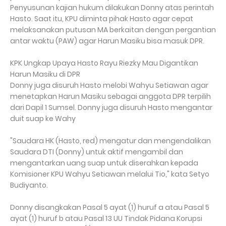
Penyusunan kajian hukum dilakukan Donny atas perintah
Hasto. Saat itu, KPU diminta pihak Hasto agar cepat
melaksanakan putusan MA berkaitan dengan pergantian
antar waktu (PAW) agar Harun Masiku bisa masuk DPR.
KPK Ungkap Upaya Hasto Rayu Riezky Mau Digantikan
Harun Masiku di DPR
Donny juga disuruh Hasto melobi Wahyu Setiawan agar
menetapkan Harun Masiku sebagai anggota DPR terpilih
dari Dapil 1 Sumsel. Donny juga disuruh Hasto mengantar
duit suap ke Wahy
"Saudara HK (Hasto, red) mengatur dan mengendalikan
Saudara DTI (Donny) untuk aktif mengambil dan
mengantarkan uang suap untuk diserahkan kepada
Komisioner KPU Wahyu Setiawan melalui Tio," kata Setyo
Budiyanto.
Donny disangkakan Pasal 5 ayat (1) huruf a atau Pasal 5
ayat (1) huruf b atau Pasal 13 UU Tindak Pidana Korupsi