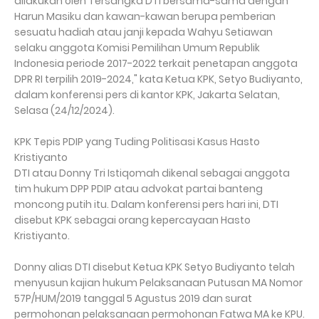
dilakukan oleh Tersangka DTI bersama-sama dengan
Harun Masiku dan kawan-kawan berupa pemberian
sesuatu hadiah atau janji kepada Wahyu Setiawan
selaku anggota Komisi Pemilihan Umum Republik
Indonesia periode 2017-2022 terkait penetapan anggota
DPR RI terpilih 2019-2024," kata Ketua KPK, Setyo Budiyanto,
dalam konferensi pers di kantor KPK, Jakarta Selatan,
Selasa (24/12/2024).
KPK Tepis PDIP yang Tuding Politisasi Kasus Hasto
Kristiyanto
DTI atau Donny Tri Istiqomah dikenal sebagai anggota
tim hukum DPP PDIP atau advokat partai banteng
moncong putih itu. Dalam konferensi pers hari ini, DTI
disebut KPK sebagai orang kepercayaan Hasto
Kristiyanto.
Donny alias DTI disebut Ketua KPK Setyo Budiyanto telah
menyusun kajian hukum Pelaksanaan Putusan MA Nomor
57P/HUM/2019 tanggal 5 Agustus 2019 dan surat
permohonan pelaksanaan permohonan Fatwa MA ke KPU.