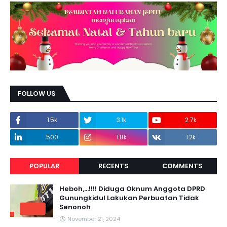
FOLLOW US
1.5k
3.1k
2.7k
500
1.8k
1.2k
POPULAR
RECENTS
COMMENTS
Heboh,...!!!! Diduga Oknum Anggota DPRD
Gunungkidul Lakukan Perbuatan Tidak
Senonoh
November 21, 2024