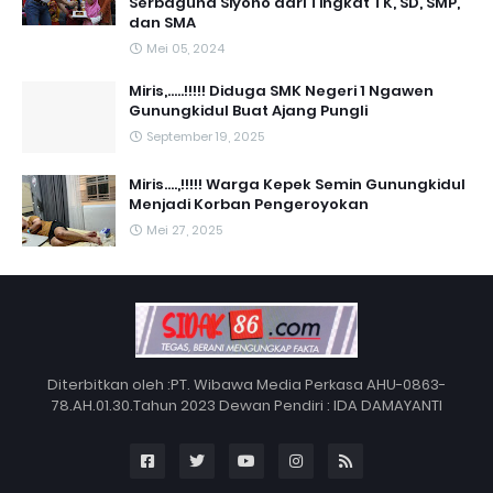
Serbaguna Siyono dari Tingkat TK, SD, SMP,
dan SMA
Mei 05, 2024
Miris,.....!!!!! Diduga SMK Negeri 1 Ngawen
Gunungkidul Buat Ajang Pungli
September 19, 2025
Miris....,!!!!! Warga Kepek Semin Gunungkidul
Menjadi Korban Pengeroyokan
Mei 27, 2025
Diterbitkan oleh :PT. Wibawa Media Perkasa AHU-0863-
78.AH.01.30.Tahun 2023 Dewan Pendiri : IDA DAMAYANTI