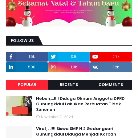
FOLLOW US
1.5k
3.1k
2.7k
500
1.8k
1.2k
POPULAR
RECENTS
COMMENTS
Heboh,...!!!! Diduga Oknum Anggota DPRD
Gunungkidul Lakukan Perbuatan Tidak
Senonoh
November 21, 2024
Viral, . .!!!! Siswa SMP N 2 Gedangsari
Gunungkidul Diduga Menjadi Korban