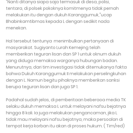
"Nanti ditanya siapa saja termasuk di desa, polisi,
tentara, di polsek pokoknya komitmenya tidak pernah
melakukan itu dengan dukuh Karanggumuk,"ucap
Bhabinkamtibmas kepada L dengan sedikit nada
menekan.
Hal tersebut tentunya menimbulkan pertanyaan di
masyarakat. Sugiyanto Lurah Kemejing telah
memberikan teguran lisan dan SP 1 untuk oknum dukuh
yang diduga memaksa warganya hubungan badan.
Menurutnya, dari tim investigasi tidak ditemukanya fakta
bahwa Dukuh Karanggumuk II melakukan perselingkuhan
dengan L. Namun begitu pihaknya memberikan sanksi
berupa teguran lisan dan juga SP 1.
Padahal sudah jelas, di pemberitaan beberaoa media TK
selaku dukuh memaksa L untuk melayani nafsu bejatnya
hingga 8 kali. Ia juga melakukan pengancaman, jika L
tidak mau melayani nafsu bejatnya, maka persoalan di
tempat kerja korban itu akan di proses hukum. ( Tim/red)