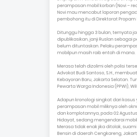
perampasan mobil korban (Novi – red)
Novi mau mencabut laporan pengad
pembohong itu di Direktorat Propam 
Ditunggu hingga 3 bulan, ternyata janj
dipublikasikan, janji Ruslan sebagai 
belum dituntaskan. Pelaku perampas
mobilpun masih raib entah di mana.
Merasa telah dizolimi oleh polisi t
Advokat Budi Santoso, S.H., membuat L
Kebayoran Baru, Jakarta Selatan. T
Pewarta Warga Indonesia (PPWI), Wil
Adapun kronologi singkat dari kasus 
perampasan mobil miliknya oleh o
dan komplotannya, pada 02 Agustus 
Hidayat, sedang mengendarai mobil 
Merasa tidak enak jika ditolak, sua
Bensin di daerah Cengkareng, Jakart