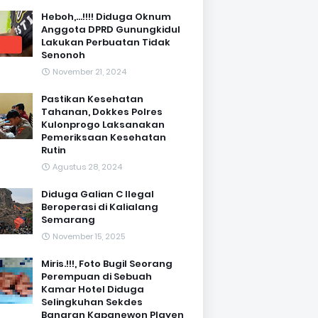
Heboh,...!!!! Diduga Oknum
Anggota DPRD Gunungkidul
Lakukan Perbuatan Tidak
Senonoh
November 21, 2024
Pastikan Kesehatan
Tahanan, Dokkes Polres
Kulonprogo Laksanakan
Pemeriksaan Kesehatan
Rutin
Agustus 28, 2024
Diduga Galian C Ilegal
Beroperasi di Kalialang
Semarang
November 15, 2025
Miris.!!!, Foto Bugil Seorang
Perempuan di Sebuah
Kamar Hotel Diduga
Selingkuhan Sekdes
Banaran Kapanewon Playen