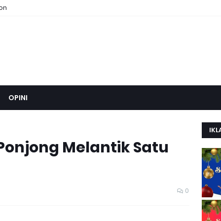
ion
OPINI
IKL
onjong Melantik Satu
0