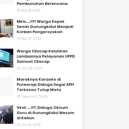
Pembunuhan Berencana
Mei 18, 2025
Miris....,!!!!! Warga Kepek
Semin Gunungkidul Menjadi
Korban Pengeroyokan
Mei 27, 2025
Warga Cilacap Keluhkan
Lambannya Pelayanan UPPD
Samsat Cilacap
Juli 09, 2024
Maraknya Karaoke di
Purworejo Diduga Ilegal APH
Terkesan Tutup Mata
Februari 11, 2026
Viral. ....!!!!, Diduga Oknum
Guru di Gunungkidul Mesum
di Kebun
Juli 19, 2025