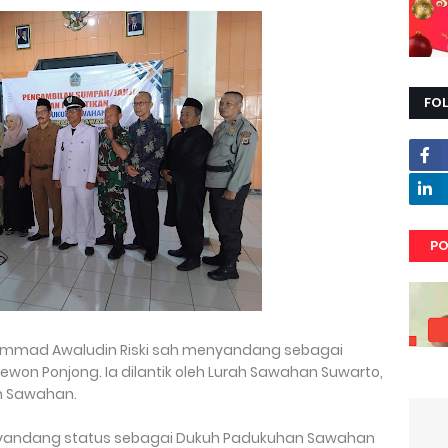
FO
PO
mmad Awaludin Riski sah menyandang sebagai
n Ponjong. Ia dilantik oleh Lurah Sawahan Suwarto,
an Sawahan.
yandang status sebagai Dukuh Padukuhan Sawahan