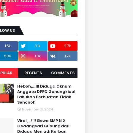
LLOW US
1.5k
3.1k
2.7k
500
1.8k
1.2k
PULAR
RECENTS
COMMENTS
Heboh,...!!!! Diduga Oknum
Anggota DPRD Gunungkidul
Lakukan Perbuatan Tidak
Senonoh
November 21, 2024
Viral, . .!!!! Siswa SMP N 2
Gedangsari Gunungkidul
Diduga Menjadi Korban