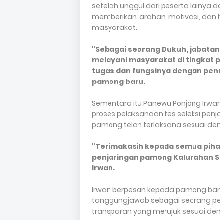
setelah unggul dari peserta lainya
memberikan arahan, motivasi, dan 
masyarakat.
"Sebagai seorang Dukuh, jabatan 
melayani masyarakat di tingka
tugas dan fungsinya dengan pen
pamong baru.
Sementara itu Panewu Ponjong Irwan
proses pelaksanaan tes seleksi penj
pamong telah terlaksana sesuai den
"Terimakasih kepada semua pihak 
penjaringan pamong Kalurahan S
Irwan.
Irwan berpesan kepada pamong ba
tanggungjawab sebagai seorang pel
transparan yang merujuk sesuai de