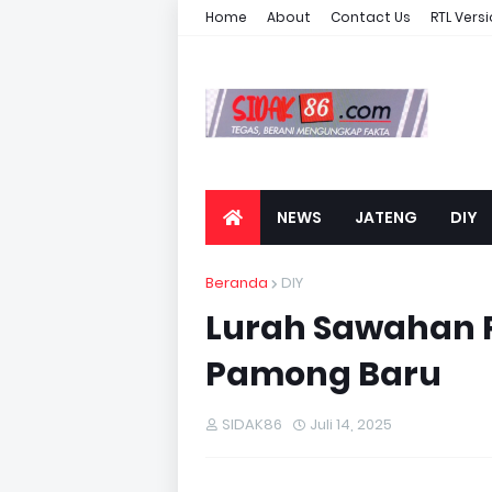
Home
About
Contact Us
RTL Vers
NEWS
JATENG
DIY
Beranda
DIY
Lurah Sawahan P
Pamong Baru
SIDAK86
Juli 14, 2025