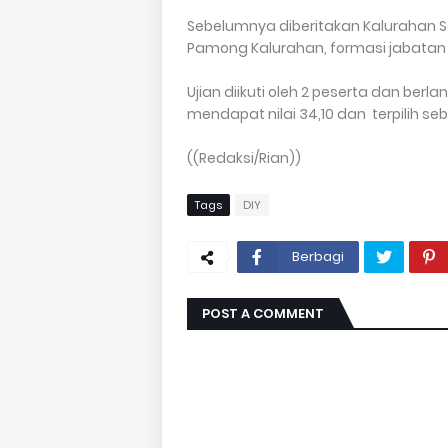
Sebelumnya diberitakan Kalurahan 
Pamong Kalurahan, formasi jabatan
Ujian diikuti oleh 2 peserta dan ber
mendapat nilai 34,10 dan terpilih s
((Redaksi/Rian))
Tags
DIY
Berbagi
POST A COMMENT