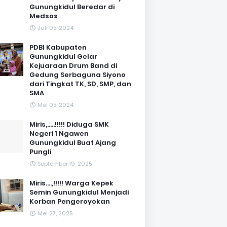
Gunungkidul Beredar di
Medsos
Juli 05, 2024
PDBI Kabupaten
Gunungkidul Gelar
Kejuaraan Drum Band di
Gedung Serbaguna Siyono
dari Tingkat TK, SD, SMP, dan
SMA
Mei 05, 2024
Miris,.....!!!!! Diduga SMK
Negeri 1 Ngawen
Gunungkidul Buat Ajang
Pungli
September 19, 2025
Miris....,!!!!! Warga Kepek
Semin Gunungkidul Menjadi
Korban Pengeroyokan
Mei 27, 2025