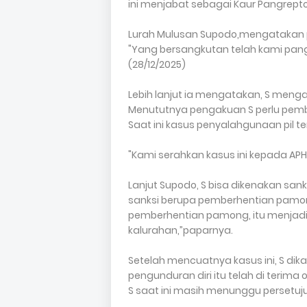
ini menjabat sebagai Kaur Pangrepto
‎Lurah Mulusan Supodo,mengatakan pi
"Yang bersangkutan telah kami pangg
(28/12/2025)
‎Lebih lanjut ia mengatakan, S mengak
Menututnya pengakuan S perlu pembu
Saat ini kasus penyalahgunaan pil t
‎"Kami serahkan kasus ini kepada A
‎Lanjut Supodo, S bisa dikenakan sanks
sanksi berupa pemberhentian pamo
pemberhentian pamong, itu menjad
kalurahan,”paparnya.
‎Setelah mencuatnya kasus ini, S d
pengunduran diri itu telah di terima
S saat ini masih menunggu persetuj