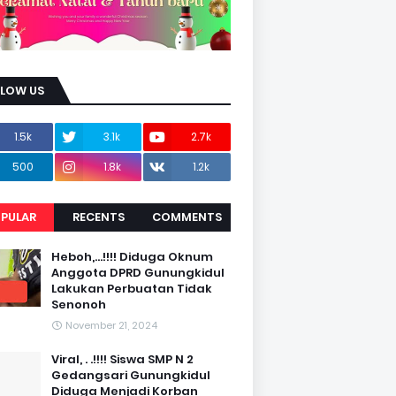
LLOW US
1.5k
3.1k
2.7k
500
1.8k
1.2k
PULAR
RECENTS
COMMENTS
Heboh,...!!!! Diduga Oknum
Anggota DPRD Gunungkidul
Lakukan Perbuatan Tidak
Senonoh
November 21, 2024
Viral, . .!!!! Siswa SMP N 2
Gedangsari Gunungkidul
Diduga Menjadi Korban