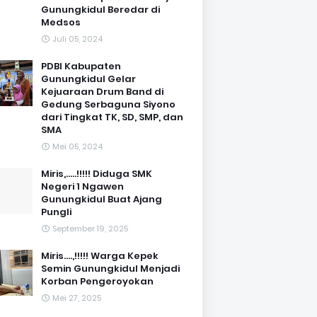
Gunungkidul Beredar di
Medsos
Juli 05, 2024
PDBI Kabupaten
Gunungkidul Gelar
Kejuaraan Drum Band di
Gedung Serbaguna Siyono
dari Tingkat TK, SD, SMP, dan
SMA
Mei 05, 2024
Miris,.....!!!!! Diduga SMK
Negeri 1 Ngawen
Gunungkidul Buat Ajang
Pungli
September 19, 2025
Miris....,!!!!! Warga Kepek
Semin Gunungkidul Menjadi
Korban Pengeroyokan
Mei 27, 2025