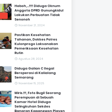
Heboh,...!!!! Diduga Oknum
Anggota DPRD Gunungkidul
Lakukan Perbuatan Tidak
Senonoh
November 21, 2024
Pastikan Kesehatan
Tahanan, Dokkes Polres
Kulonprogo Laksanakan
Pemeriksaan Kesehatan
Rutin
Agustus 28, 2024
Diduga Galian C Ilegal
Beroperasi di Kalialang
Semarang
November 15, 2025
Miris.!!!, Foto Bugil Seorang
Perempuan di Sebuah
Kamar Hotel Diduga
Selingkuhan Sekdes
Banaran Kapanewon Playen