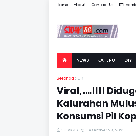
Home
About
Contact Us
RTL Vers
NEWS
JATENG
DIY
Beranda
DIY
Viral, ....!!!! 
Kalurahan Mulu
Konsumsi Pil Kop
SIDAK86
Desember 28, 2025