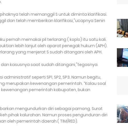
.
haknya telah memanggil S untuk diminta klarifikasi.
il dan telah memberikan klarifikasi,"ucapnya Senin
u pernah memakai pil terlarang ( koplo) itu satu kali.
ktian lebih lanjut oleh aparat penegak hukum (APH).
erlarang yang menjerat S sudah ditangani oleh APH.
PH dan kasusnya saat sudah ditangani,"tegasnya.
i administratif seperti SP1, SP2, SP3. Namun begitu,
ng merupakan kewenangan pemerintah. “Kalau soal
i kewenangan pemerintah kabupaten, bukan
ikabarkan mengundurkan diri sebagai pamong. Surat
 okeh pihak kalurahan. Namun proses pengunduran diri
uan oleh pemerintah daerah.( TIM/RED).