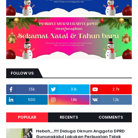
FOLLOW US
1.5k
3.1k
2.7k
500
1.8k
1.2k
POPULAR
RECENTS
COMMENTS
Heboh,...!!!! Diduga Oknum Anggota DPRD
Gunungkidul Lakukan Perbuatan Tidak