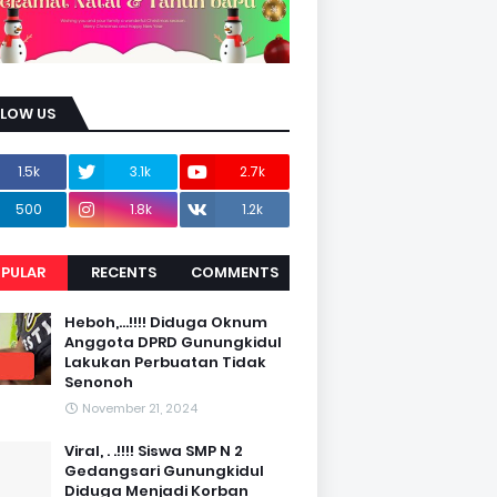
LLOW US
1.5k
3.1k
2.7k
500
1.8k
1.2k
PULAR
RECENTS
COMMENTS
Heboh,...!!!! Diduga Oknum
Anggota DPRD Gunungkidul
Lakukan Perbuatan Tidak
Senonoh
November 21, 2024
Viral, . .!!!! Siswa SMP N 2
Gedangsari Gunungkidul
Diduga Menjadi Korban