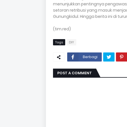
menunjukkan pentingnya pengawasa
setoran retribusi yang masuk menja
Gunungkidul. Hingga berita ini di tur
(tim.red)
Tags
DIY
Berbagi
POST A COMMENT