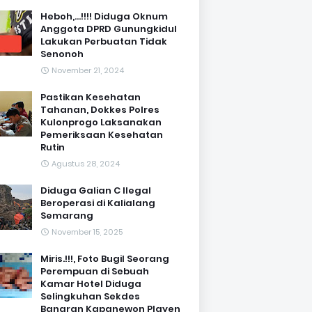
Heboh,...!!!! Diduga Oknum
Anggota DPRD Gunungkidul
Lakukan Perbuatan Tidak
Senonoh
November 21, 2024
Pastikan Kesehatan
Tahanan, Dokkes Polres
Kulonprogo Laksanakan
Pemeriksaan Kesehatan
Rutin
Agustus 28, 2024
Diduga Galian C Ilegal
Beroperasi di Kalialang
Semarang
November 15, 2025
Miris.!!!, Foto Bugil Seorang
Perempuan di Sebuah
Kamar Hotel Diduga
Selingkuhan Sekdes
Banaran Kapanewon Playen