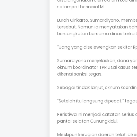
disalahgunakan oleh oknum koordin
setempat berinisial M.
Lurah Girikarto, Sumardiyono, me
tersebut. Namun ia menyatakan bahw
bersangkutan bersama dinas terkait
“Uang yang diselewengkan sekitar Rp
Sumardiyono menjelaskan, dana yang
oknum koordinator TPR usai kasus te
dikenai sanksi tegas.
Sebagai tindak lanjut, oknum koordin
“Setelah itu langsung dipecat,” teg
Peristiwa ini menjadi catatan serius
pantai selatan Gunungkidul.
Meskipun kerugian daerah telah dik