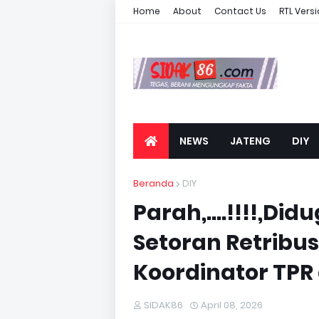
Home
About
Contact Us
RTL Vers
NEWS
JATENG
DIY
Beranda
DIY
Parah,....!!!!,D
Setoran Retribus
Koordinator TPR 
SIDAK86
April 08, 2026