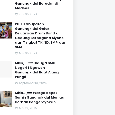
Gunungkidul Beredar di
Medsos
Juli 05, 2024
PDBI Kabupaten
Gunungkidul Gelar
Kejuaraan Drum Band di
Gedung Serbaguna Siyono
dari Tingkat TK, SD, SMP, dan
SMA
Mei 05, 2024
Miris,.....!!!!! Diduga SMK
Negeri 1 Ngawen
Gunungkidul Buat Ajang
Pungli
September 19, 2025
Miris....,!!!!! Warga Kepek
Semin Gunungkidul Menjadi
Korban Pengeroyokan
Mei 27, 2025