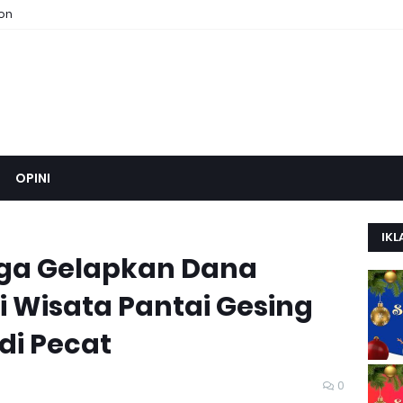
ion
OPINI
IKL
iduga Gelapkan Dana
i Wisata Pantai Gesing
di Pecat
0