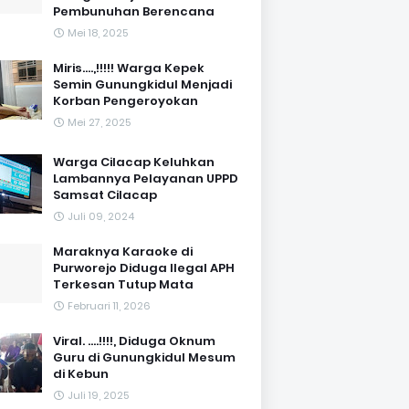
Pembunuhan Berencana
Mei 18, 2025
Miris....,!!!!! Warga Kepek
Semin Gunungkidul Menjadi
Korban Pengeroyokan
Mei 27, 2025
Warga Cilacap Keluhkan
Lambannya Pelayanan UPPD
Samsat Cilacap
Juli 09, 2024
Maraknya Karaoke di
Purworejo Diduga Ilegal APH
Terkesan Tutup Mata
Februari 11, 2026
Viral. ....!!!!, Diduga Oknum
Guru di Gunungkidul Mesum
di Kebun
Juli 19, 2025