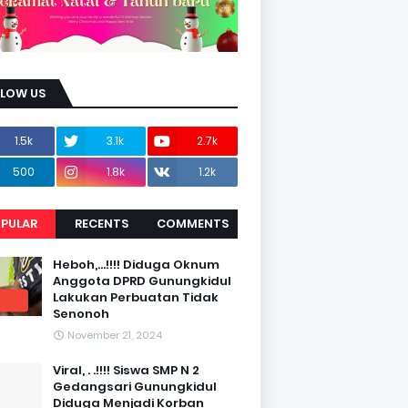
LLOW US
1.5k
3.1k
2.7k
500
1.8k
1.2k
PULAR
RECENTS
COMMENTS
Heboh,...!!!! Diduga Oknum
Anggota DPRD Gunungkidul
Lakukan Perbuatan Tidak
Senonoh
November 21, 2024
Viral, . .!!!! Siswa SMP N 2
Gedangsari Gunungkidul
Diduga Menjadi Korban