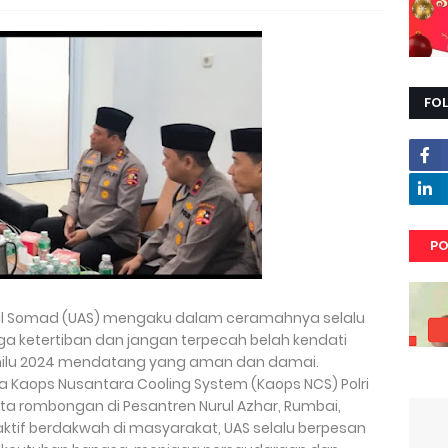
FO
PO
l Somad (UAS) mengaku dalam ceramahnya selalu
 ketertiban dan jangan terpecah belah kendati
milu 2024 mendatang yang aman dan damai.
a Kaops Nusantara Cooling System (Kaops NCS) Polri
erta rombongan di Pesantren Nurul Azhar, Rumbai,
k aktif berdakwah di masyarakat, UAS selalu berpesan