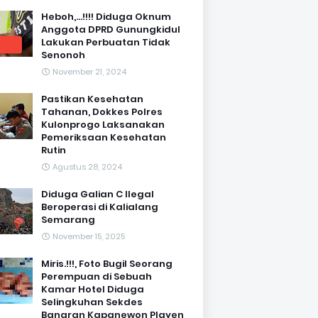
Heboh,...!!!! Diduga Oknum
Anggota DPRD Gunungkidul
Lakukan Perbuatan Tidak
Senonoh
November 21, 2024
Pastikan Kesehatan
Tahanan, Dokkes Polres
Kulonprogo Laksanakan
Pemeriksaan Kesehatan
Rutin
Agustus 28, 2024
Diduga Galian C Ilegal
Beroperasi di Kalialang
Semarang
November 15, 2025
Miris.!!!, Foto Bugil Seorang
Perempuan di Sebuah
Kamar Hotel Diduga
Selingkuhan Sekdes
Banaran Kapanewon Playen