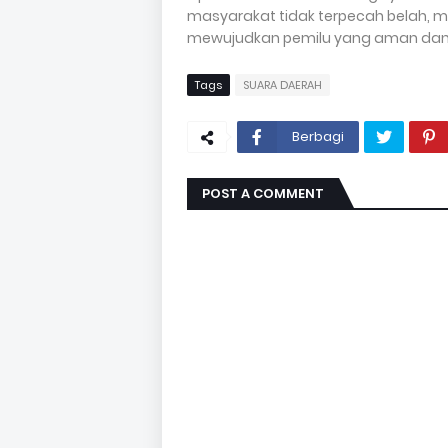
masyarakat tidak terpecah belah, 
mewujudkan pemilu yang aman dan da
Tags
SUARA DAERAH
Berbagi
POST A COMMENT