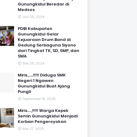
Gunungkidul Beredar di
Medsos
Juli 05, 2024
PDBI Kabupaten
Gunungkidul Gelar
Kejuaraan Drum Band di
Gedung Serbaguna Siyono
dari Tingkat TK, SD, SMP, dan
SMA
Mei 05, 2024
Miris,.....!!!!! Diduga SMK
Negeri 1 Ngawen
Gunungkidul Buat Ajang
Pungli
September 19, 2025
Miris....,!!!!! Warga Kepek
Semin Gunungkidul Menjadi
Korban Pengeroyokan
Mei 27, 2025