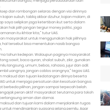
 keutuhan bangsa, menjaga persaudaraan dan
.
sep dan rombongan selaras dengan visi dirinnya
kajian subuh, tabliq akbar dzuhur, kajian malam, di
tap saya selipkan jaga ketertiban ikut serta dalam
an hak pilih jangan tergiur money politic, jaga
anan itu ikhtiar kita," tutur UAS.
apisan masyarakat untuk menggunakan hak pilihnya
, hal tersebut bisa menentukan nasib bangsa
n.
lima tahun kedepan. Walaupun paginya masyarakat
ong sawit, baca quran, shalat subuh, zikir, gunakan
milu langsung, umum, bebas, rahasia, jujur dan adil.
ambil uangnya, jangan coblos orangnya," tegas UAS.
an maksud dan tujuan kedatangan dirinya beserta
UAS untuk menjaga persatuan dan kesatuan bangsa.
t berbeda pilihan, jangan sampai terpecah belah.
mengajak peran aktif masyarakat terutama para tokoh
 berlangsung aman dan damai.
 maksud dan tujuan kami dalam menjalankan tugas
ni untuk mendinginkan suasana jelang pemilu. Agar