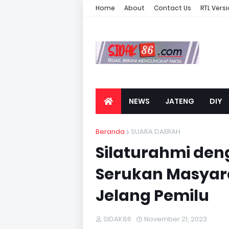
Home
About
Contact Us
RTL Vers
NEWS
JATENG
DIY
Beranda
SUARA DAERAH
Silaturahmi den
Serukan Masyar
Jelang Pemilu
SIDAK86
November 21, 2023