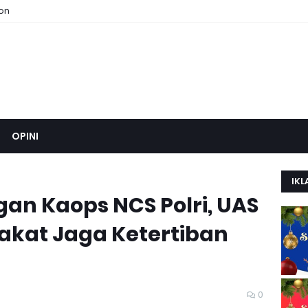
ion
OPINI
IKL
gan Kaops NCS Polri, UAS
akat Jaga Ketertiban
0