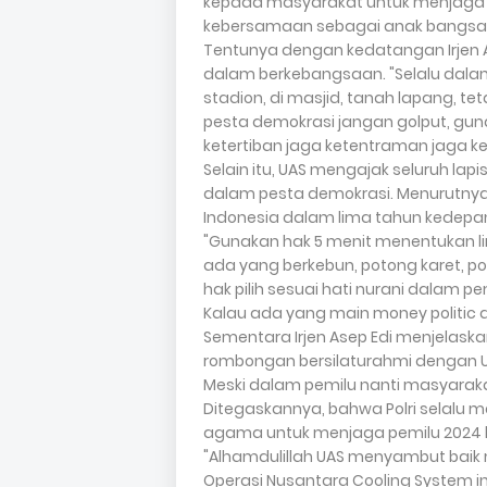
kepada masyarakat untuk menjaga
kebersamaan sebagai anak bangsa
Tentunya dengan kedatangan Irjen A
dalam berkebangsaan. "Selalu dalam 
stadion, di masjid, tanah lapang, te
pesta demokrasi jangan golput, gunak
ketertiban jaga ketentraman jaga keam
Selain itu, UAS mengajak seluruh l
dalam pesta demokrasi. Menurutnya
Indonesia dalam lima tahun kedepa
"Gunakan hak 5 menit menentukan 
ada yang berkebun, potong karet, pot
hak pilih sesuai hati nurani dalam pe
Kalau ada yang main money politic 
Sementara Irjen Asep Edi menjelask
rombongan bersilaturahmi dengan 
Meski dalam pemilu nanti masyaraka
Ditegaskannya, bahwa Polri selalu 
agama untuk menjaga pemilu 2024
"Alhamdulillah UAS menyambut baik
Operasi Nusantara Cooling System i