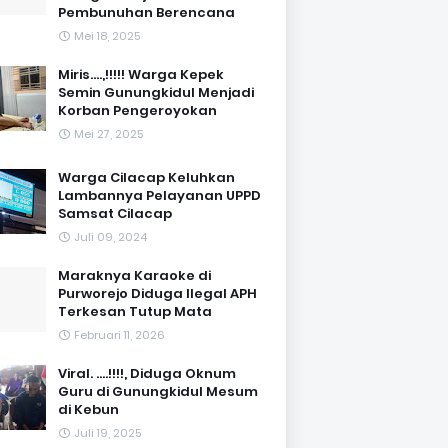
Pembunuhan Berencana
Mei 18, 2025
Miris....,!!!!! Warga Kepek
Semin Gunungkidul Menjadi
Korban Pengeroyokan
Mei 27, 2025
Warga Cilacap Keluhkan
Lambannya Pelayanan UPPD
Samsat Cilacap
Juli 09, 2024
Maraknya Karaoke di
Purworejo Diduga Ilegal APH
Terkesan Tutup Mata
Februari 11, 2026
Viral. ....!!!!, Diduga Oknum
Guru di Gunungkidul Mesum
di Kebun
Juli 19, 2025