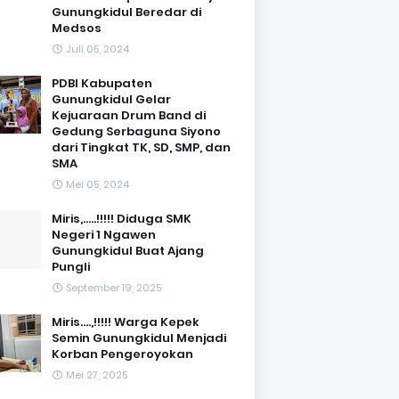
Gunungkidul Beredar di
Medsos
Juli 05, 2024
PDBI Kabupaten
Gunungkidul Gelar
Kejuaraan Drum Band di
Gedung Serbaguna Siyono
dari Tingkat TK, SD, SMP, dan
SMA
Mei 05, 2024
Miris,.....!!!!! Diduga SMK
Negeri 1 Ngawen
Gunungkidul Buat Ajang
Pungli
September 19, 2025
Miris....,!!!!! Warga Kepek
Semin Gunungkidul Menjadi
Korban Pengeroyokan
Mei 27, 2025