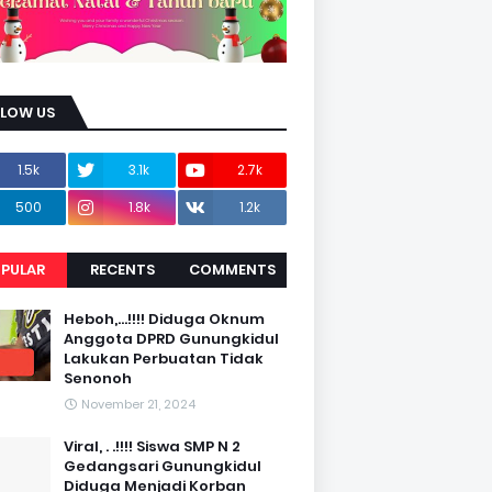
LLOW US
1.5k
3.1k
2.7k
500
1.8k
1.2k
PULAR
RECENTS
COMMENTS
Heboh,...!!!! Diduga Oknum
Anggota DPRD Gunungkidul
Lakukan Perbuatan Tidak
Senonoh
November 21, 2024
Viral, . .!!!! Siswa SMP N 2
Gedangsari Gunungkidul
Diduga Menjadi Korban