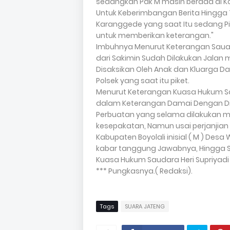
sedangkan Pak M masih berada di K
Untuk Keberimbangan Berita Hingga T
Karanggede yang saat Itu sedang P
untuk memberikan keterangan."
Imbuhnya Menurut Keterangan Sauada
dari Sakimin Sudah Dilakukan Jalan
Disaksikan Oleh Anak dan Kluarga Dari
Polsek yang saat itu piket.
Menurut Keterangan Kuasa Hukum Sa
dalam Keterangan Damai Dengan Di
Perbuatan yang selama dilakukan men
kesepakatan, Namun usai perjanjian 
Kabupaten Boyolali inisial ( M ) Des
kabar tanggung Jawabnya, Hingga Sa
Kuasa Hukum Saudara Heri Supriyadi S
*** Pungkasnya.( Redaksi).
Tags
SUARA JATENG