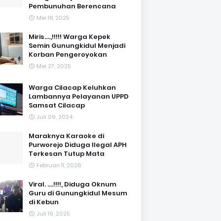
Pembunuhan Berencana
Mei 18, 2025
Miris....,!!!!! Warga Kepek
Semin Gunungkidul Menjadi
Korban Pengeroyokan
Mei 27, 2025
Warga Cilacap Keluhkan
Lambannya Pelayanan UPPD
Samsat Cilacap
Juli 09, 2024
Maraknya Karaoke di
Purworejo Diduga Ilegal APH
Terkesan Tutup Mata
Februari 11, 2026
Viral. ....!!!!, Diduga Oknum
Guru di Gunungkidul Mesum
di Kebun
Juli 19, 2025