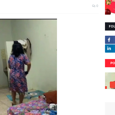
0
FO
PO