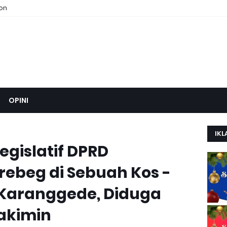
ion
OPINI
IKL
 legislatif DPRD
Grebeg di Sebuah Kos -
Karanggede, Diduga
Sakimin