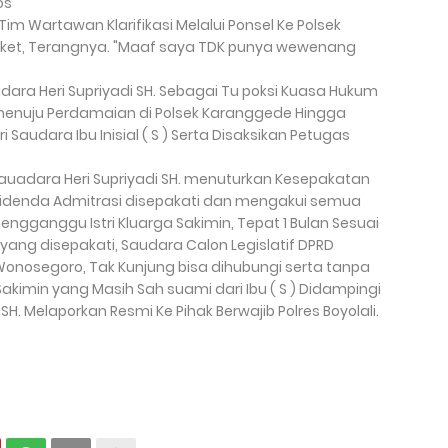
os"
im Wartawan Klarifikasi Melalui Ponsel Ke Polsek
iket, Terangnya. "Maaf saya TDK punya wewenang
ra Heri Supriyadi SH. Sebagai Tu poksi Kuasa Hukum
 menuju Perdamaian di Polsek Karanggede Hingga
 Saudara Ibu Inisial ( S ) Serta Disaksikan Petugas
uadara Heri Supriyadi SH. menuturkan Kesepakatan
denda Admitrasi disepakati dan mengakui semua
gganggu Istri Kluarga Sakimin, Tepat 1 Bulan Sesuai
yang disepakati, Saudara Calon Legislatif DPRD
a Wonosegoro, Tak Kunjung bisa dihubungi serta tanpa
kimin yang Masih Sah suami dari Ibu ( S ) Didampingi
H. Melaporkan Resmi Ke Pihak Berwajib Polres Boyolali.