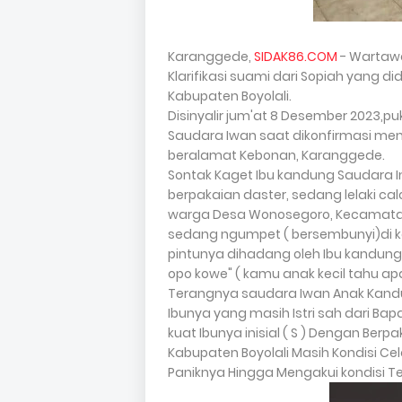
Karanggede,
SIDAK86.COM
- Wartaw
Klarifikasi suami dari Sopiah yang d
Kabupaten Boyolali.
Disinyalir jum'at 8 Desember 2023,p
Saudara Iwan saat dikonfirmasi men
beralamat Kebonan, Karanggede.
Sontak Kaget Ibu kandung Saudara In
berpakaian daster, sedang lelaki ca
warga Desa Wonosegoro, Kecamata
sedang ngumpet ( bersembunyi)di 
pintunya dihadang oleh Ibu kandungn
opo kowe" ( kamu anak kecil tahu apa
Terangnya saudara Iwan Anak Kan
Ibunya yang masih Istri sah dari Ba
kuat Ibunya inisial ( S ) Dengan Berpa
Kabupaten Boyolali Masih Kondisi Ce
Paniknya Hingga Mengakui kondisi Ter