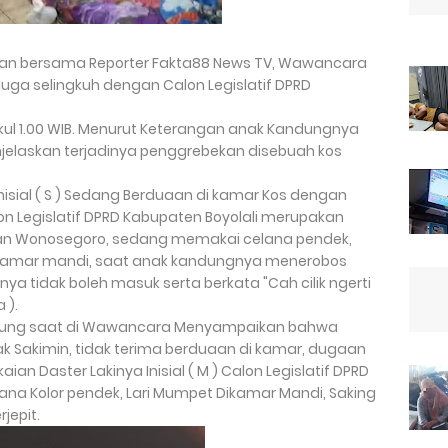
an bersama Reporter Fakta88 News TV, Wawancara
iduga selingkuh dengan Calon Legislatif DPRD
ukul 1.00 WIB. Menurut Keterangan anak Kandungnya
jelaskan terjadinya penggrebekan disebuah kos
isial ( S ) Sedang Berduaan di kamar Kos dengan
lon Legislatif DPRD Kabupaten Boyolali merupakan
n Wonosegoro, sedang memakai celana pendek,
kamar mandi, saat anak kandungnya menerobos
ya tidak boleh masuk serta berkata "Cah cilik ngerti
 ).
dung saat di Wawancara Menyampaikan bahwa
pak Sakimin, tidak terima berduaan di kamar, dugaan
kaian Daster Lakinya Inisial ( M ) Calon Legislatif DPRD
lana Kolor pendek, Lari Mumpet Dikamar Mandi, Saking
jepit.