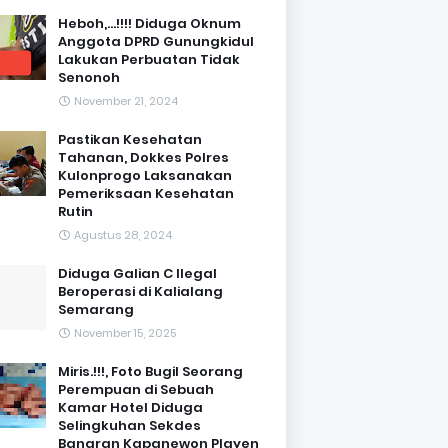
Heboh,...!!!! Diduga Oknum
Anggota DPRD Gunungkidul
Lakukan Perbuatan Tidak
Senonoh
November 21, 2024
Pastikan Kesehatan
Tahanan, Dokkes Polres
Kulonprogo Laksanakan
Pemeriksaan Kesehatan
Rutin
Agustus 28, 2024
Diduga Galian C Ilegal
Beroperasi di Kalialang
Semarang
November 15, 2025
Miris.!!!, Foto Bugil Seorang
Perempuan di Sebuah
Kamar Hotel Diduga
Selingkuhan Sekdes
Banaran Kapanewon Playen