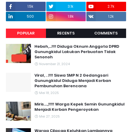
1.5k
3.1k
2.7k
500
1.8k
1.2k
POPULAR
RECENTS
COMMENTS
Heboh,...!!!! Diduga Oknum Anggota DPRD
Gunungkidul Lakukan Perbuatan Tidak
Senonoh
November 21, 2024
Viral, . .!!!! Siswa SMP N 2 Gedangsari
Gunungkidul Diduga Menjadi Korban
Pembunuhan Berencana
Mei 18, 2025
Miris....,!!!!! Warga Kepek Semin Gunungkidul
Menjadi Korban Pengeroyokan
Mei 27, 2025
Warga Cilacap Keluhkan Lambannya