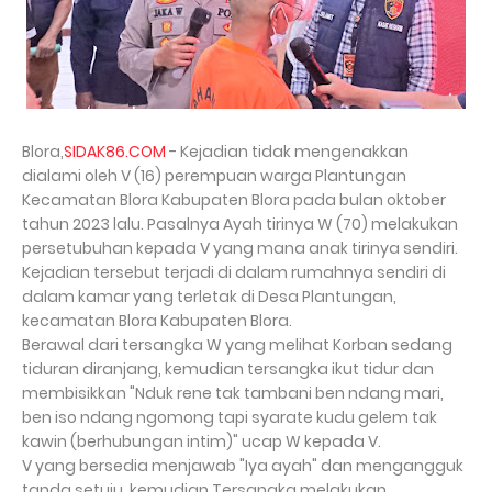
Blora,
SIDAK86.COM
- Kejadian tidak mengenakkan
dialami oleh V (16) perempuan warga Plantungan
Kecamatan Blora Kabupaten Blora pada bulan oktober
tahun 2023 lalu. Pasalnya Ayah tirinya W (70) melakukan
persetubuhan kepada V yang mana anak tirinya sendiri.
Kejadian tersebut terjadi di dalam rumahnya sendiri di
dalam kamar yang terletak di Desa Plantungan,
kecamatan Blora Kabupaten Blora.
Berawal dari tersangka W yang melihat Korban sedang
tiduran diranjang, kemudian tersangka ikut tidur dan
membisikkan "Nduk rene tak tambani ben ndang mari,
ben iso ndang ngomong tapi syarate kudu gelem tak
kawin (berhubungan intim)" ucap W kepada V.
V yang bersedia menjawab "Iya ayah" dan mengangguk
tanda setuju, kemudian Tersangka melakukan