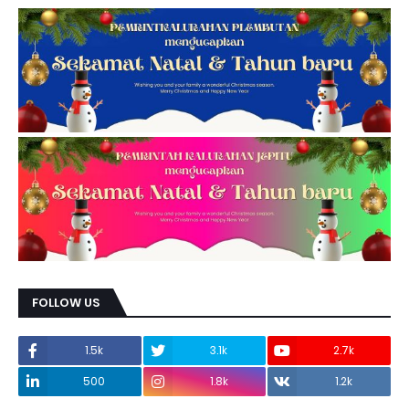
FOLLOW US
1.5k
3.1k
2.7k
500
1.8k
1.2k