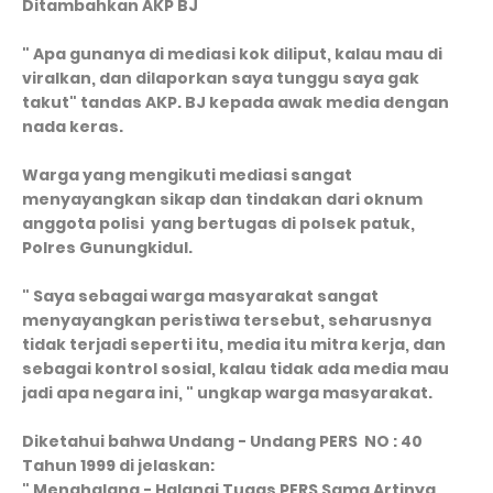
Ditambahkan AKP BJ
" Apa gunanya di mediasi kok diliput, kalau mau di
viralkan, dan dilaporkan saya tunggu saya gak
takut" tandas AKP. BJ kepada awak media dengan
nada keras.
Warga yang mengikuti mediasi sangat
menyayangkan sikap dan tindakan dari oknum
anggota polisi yang bertugas di polsek patuk,
Polres Gunungkidul.
" Saya sebagai warga masyarakat sangat
menyayangkan peristiwa tersebut, seharusnya
tidak terjadi seperti itu, media itu mitra kerja, dan
sebagai kontrol sosial, kalau tidak ada media mau
jadi apa negara ini, " ungkap warga masyarakat.
Diketahui bahwa Undang - Undang PERS NO : 40
Tahun 1999 di jelaskan:
" Menghalang - Halangi Tugas PERS Sama Artinya