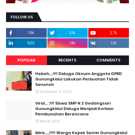
FOLLOW US
1.5k
3.1k
2.7k
500
1.8k
1.2k
POPULAR
RECENTS
COMMENTS
Heboh,...!!!! Diduga Oknum Anggota DPRD
Gunungkidul Lakukan Perbuatan Tidak
Senonoh
November 21, 2024
Viral, . .!!!! Siswa SMP N 2 Gedangsari
Gunungkidul Diduga Menjadi Korban
Pembunuhan Berencana
Mei 18, 2025
Miris....,!!!!! Warga Kepek Semin Gunungkidul