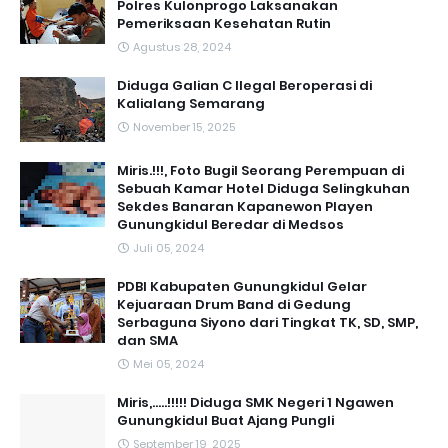
Polres Kulonprogo Laksanakan
Pemeriksaan Kesehatan Rutin
Agustus 28, 2024
Diduga Galian C Ilegal Beroperasi di
Kalialang Semarang
November 15, 2025
Miris.!!!, Foto Bugil Seorang Perempuan di
Sebuah Kamar Hotel Diduga Selingkuhan
Sekdes Banaran Kapanewon Playen
Gunungkidul Beredar di Medsos
Juli 05, 2024
PDBI Kabupaten Gunungkidul Gelar
Kejuaraan Drum Band di Gedung
Serbaguna Siyono dari Tingkat TK, SD, SMP,
dan SMA
Mei 05, 2024
Miris,.....!!!!! Diduga SMK Negeri 1 Ngawen
Gunungkidul Buat Ajang Pungli
September 19, 2025