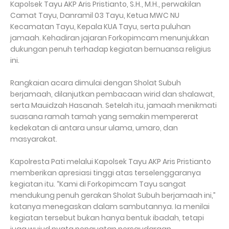
Kapolsek Tayu AKP Aris Pristianto, S.H., M.H., perwakilan
Camat Tayu, Danramil 03 Tayu, Ketua MWC NU
Kecamatan Tayu, Kepala KUA Tayu, serta puluhan
jamaah. Kehadiran jajaran Forkopimcam menunjukkan
dukungan penuh terhadap kegiatan bernuansa religius
ini.
Rangkaian acara dimulai dengan Sholat Subuh
berjamaah, dilanjutkan pembacaan wirid dan shalawat,
serta Mauidzah Hasanah. Setelah itu, jamaah menikmati
suasana ramah tamah yang semakin mempererat
kedekatan di antara unsur ulama, umaro, dan
masyarakat.
Kapolresta Pati melalui Kapolsek Tayu AKP Aris Pristianto
memberikan apresiasi tinggi atas terselenggaranya
kegiatan itu. “Kami di Forkopimcam Tayu sangat
mendukung penuh gerakan Sholat Subuh berjamaah ini,”
katanya menegaskan dalam sambutannya. Ia menilai
kegiatan tersebut bukan hanya bentuk ibadah, tetapi