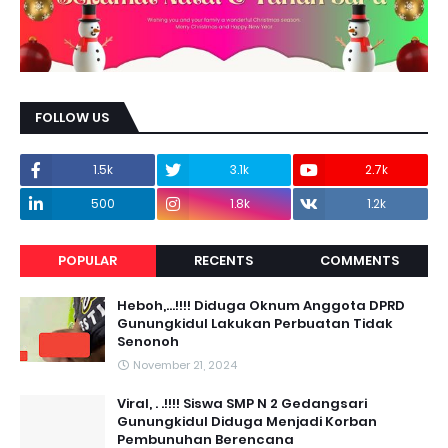
FOLLOW US
1.5k
3.1k
2.7k
500
1.8k
1.2k
POPULAR
RECENTS
COMMENTS
Heboh,...!!!! Diduga Oknum Anggota DPRD
Gunungkidul Lakukan Perbuatan Tidak
Senonoh
November 21, 2024
Viral, . .!!!! Siswa SMP N 2 Gedangsari
Gunungkidul Diduga Menjadi Korban
Pembunuhan Berencana