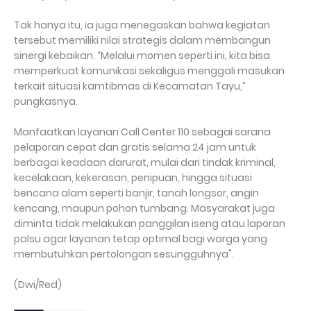
Tak hanya itu, ia juga menegaskan bahwa kegiatan
tersebut memiliki nilai strategis dalam membangun
sinergi kebaikan. “Melalui momen seperti ini, kita bisa
memperkuat komunikasi sekaligus menggali masukan
terkait situasi kamtibmas di Kecamatan Tayu,”
pungkasnya.
Manfaatkan layanan Call Center 110 sebagai sarana
pelaporan cepat dan gratis selama 24 jam untuk
berbagai keadaan darurat, mulai dari tindak kriminal,
kecelakaan, kekerasan, penipuan, hingga situasi
bencana alam seperti banjir, tanah longsor, angin
kencang, maupun pohon tumbang. Masyarakat juga
diminta tidak melakukan panggilan iseng atau laporan
palsu agar layanan tetap optimal bagi warga yang
membutuhkan pertolongan sesungguhnya".
(Dwi/Red)