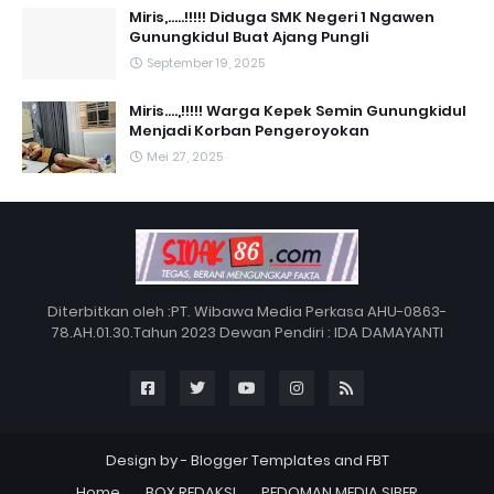
Miris,.....!!!!! Diduga SMK Negeri 1 Ngawen
Gunungkidul Buat Ajang Pungli
September 19, 2025
Miris....,!!!!! Warga Kepek Semin Gunungkidul
Menjadi Korban Pengeroyokan
Mei 27, 2025
Diterbitkan oleh :PT. Wibawa Media Perkasa AHU-0863-
78.AH.01.30.Tahun 2023 Dewan Pendiri : IDA DAMAYANTI
Design by -
Blogger Templates
and
FBT
Home
BOX REDAKSI
PEDOMAN MEDIA SIBER